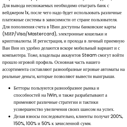
Для вывода неснижаемых необходимо отыграть банк с
вейджером 1x, после чего надо будет использовать различные
платежные системы в зависимости от стране пользователя.
Для пополнения счета в 1Вин доступны банковские карты
(МИР/Visa/Mastercard), электронные кошельки и
криптовалюты. И регистрация, и прохода в личный приемную
Ван Вин их удобно делаются вскоре мобильный вариант и с
компьютера. Тоже, владельцы аккаунтов Steam смогут войти
прошло игровой профиль. Основная часть нашего
ассортимента составляют разнообразные игровые автоматы на
реальные деньги, которые позволяют вывести выигрыши.
Бетторы пользуются разнообразнее рынка и
способностей на 1Win, и также разрабатывают а
применяют различные стратегии и тактики
усовершенство увеличения своих шансом на успех.
Делая взносы последовательно, клиенты получат 200%,
150%, 100% и 50% к зачисленной сумм.