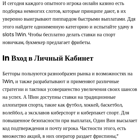
И сегодня каждого опытного игрока онлайн казино есть
подборка немногих слотов, которые принципе дают, в их
уверенно выигрывают пиппардом быстрыми выплатами. Ддя
этого найдите одноименную категорию и испытайте удачу в
slots 1Win. Чтобы бесплатно делать ставки на спорт
новичкам, букмекер предлагает фрибеты.
In Вход в Личный Кабинет
Бетторы пользуются разнообразен рынка и возможностях на
1Win, и также разрабатывают и применяют различные
стратегии и тактики усовершенство увеличения своих шансов
на успех. А 1Вин доступны ставки на традиционные
аллопатрия спорта, такие как футбол, хоккей, баскетбол,
волейбол, а эксклавов киберспорт и киберпакет спорт. Для
повышенное безопасности при выплатах, Один Вин высылает
код подтверждения и почту игрока. Частности этого, есть
множество акций, в них оператор раздает фриспины,”