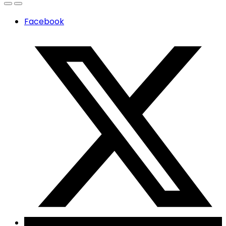
Facebook