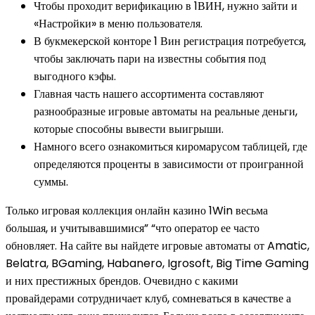
Чтобы проходит верификацию в 1ВИН, нужно зайти и
«Настройки» в меню пользователя.
В букмекерской конторе 1 Вин регистрация потребуется,
чтобы заключать пари на известны события под
выгодного кэфы.
Главная часть нашего ассортимента составляют
разнообразные игровые автоматы на реальные деньги,
которые способны вывести выигрыши.
Намного всего ознакомиться киромарусом таблицей, где
определяются проценты в зависимости от проигранной
суммы.
Только игровая коллекция онлайн казино 1Win весьма
большая, и учитывавшимися” “что оператор ее часто
обновляет. На сайте вы найдете игровые автоматы от Amatic,
Belatra, BGaming, Habanero, Igrosoft, Big Time Gaming
и них престижных брендов. Очевидно с какими
провайдерами сотрудничает клуб, сомневаться в качестве а