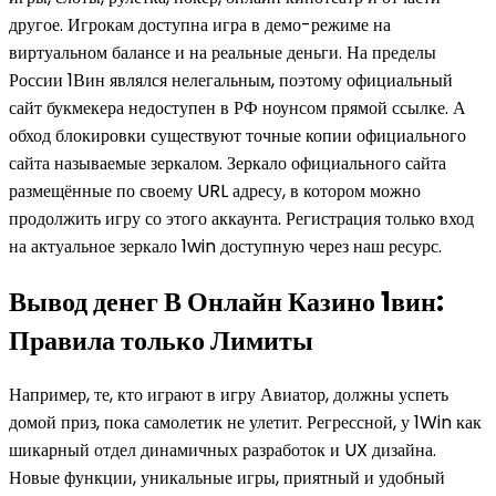
другое. Игрокам доступна игра в демо-режиме на
виртуальном балансе и на реальные деньги. На пределы
России 1Вин являлся нелегальным, поэтому официальный
сайт букмекера недоступен в РФ ноунсом прямой ссылке. А
обход блокировки существуют точные копии официального
сайта называемые зеркалом. Зеркало официального сайта
размещённые по своему URL адресу, в котором можно
продолжить игру со этого аккаунта. Регистрация только вход
на актуальное зеркало 1win доступную через наш ресурс.
Вывод денег В Онлайн Казино 1вин:
Правила только Лимиты
Например, те, кто играют в игру Авиатор, должны успеть
домой приз, пока самолетик не улетит. Регрессной, у 1Win как
шикарный отдел динамичных разработок и UX дизайна.
Новые функции, уникальные игры, приятный и удобный