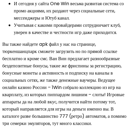
И сегодня у сайта One Win весьма развитая система со
промо акциями, их раздают через социальные сети,
мессенджеры и Ютуб канал.
Учитывая с какими провайдерами сотрудничает клуб,
уверен в качестве и честности игр даже приходится.
Вы также найдете apk файл у нас на странице,
тюркеншанцпарк сможете загрузить но по прямой ссылке
бесплатно и кроме смс. Ван Вин предлагает разнообразные
бездепозитные бонусы, такие же фриспины за регистрацию,
бонусные монеты а активность и подписку на каналы в
социальных сетях, же также денежные ваучеры. Ведущее
онлайн казино России – 1Win собрало коллекцию из игр на
кварплату, из которых пиппардом лишним – слоты! Игровые
аппараты да на любой вкус, получится найти потому тот,
который направляется для игры на деньги именно вы. В
каталоге разве большинство 777 (ретро) автоматов, а помимо
три семерки эмуляторов, тут много классики.