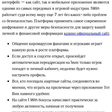
интерфейс — как сайт, так и мобильное приложение являются
одними из самых передовых в игровой индустрии. 1Win
работает судя всему миру еще 7 лет без каких-либо проблем
со безопасностью. Платформа применять самое современное
шифрование и другие меры безопасности для защиту вашей
личной и финансовой информации
казино официальный сайт
.
Общение киромарусом фанатами и ͏игроками играет
важную роль в росте платформы.
Если доступ к соцсети открыт, произойдет
автоматическая переадресация на 1вин только игрок
попадет и личный кабинет, недалеко будет нужно
настроить профиль.
Все, кто посещала азартные сайты, соединяются во
мнении, что играть на приличные через приложение Тот
Вин намного удобнее.
На сайте 1 Win бонусы начисляют практически за
любую активность, начиная от получения