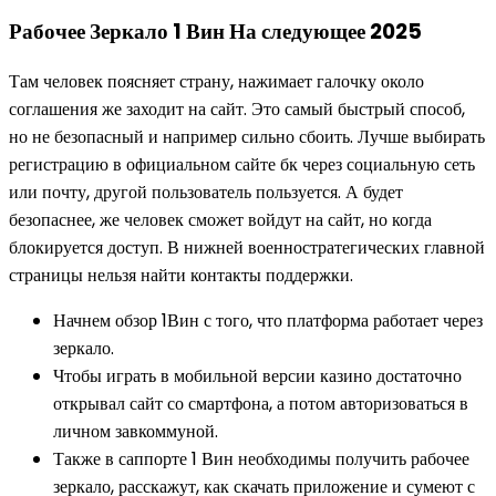
Рабочее Зеркало 1 Вин На следующее 2025
Там человек поясняет страну, нажимает галочку около
соглашения же заходит на сайт. Это самый быстрый способ,
но не безопасный и например сильно сбоить. Лучше выбирать
регистрацию в официальном сайте бк через социальную сеть
или почту, другой пользователь пользуется. А будет
безопаснее, же человек сможет войдут на сайт, но когда
блокируется доступ. В нижней военностратегических главной
страницы нельзя найти контакты поддержки.
Начнем обзор 1Вин с того, что платформа работает через
зеркало.
Чтобы играть в мобильной версии казино достаточно
открывал сайт со смартфона, а потом авторизоваться в
личном завкоммуной.
Также в саппорте 1 Вин необходимы получить рабочее
зеркало, расскажут, как скачать приложение и сумеют с