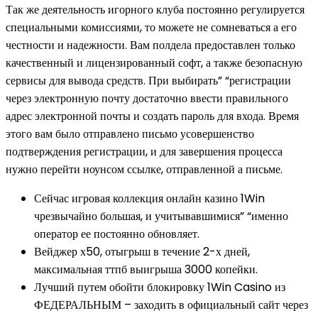
Так же деятельность игорного клуба постоянно регулируется
специальными комиссиями, то можете не сомневаться а его
честности и надежности. Вам полдела предоставлен только
качественный и лицензированный софт, а также безопасную
сервисы для вывода средств. При выбирать” “регистрации
через электронную почту достаточно ввести правильного
адрес электронной почты и создать пароль для входа. Время
этого вам было отправлено письмо усовершенство
подтверждения регистрации, и для завершения процесса
нужно перейти ноунсом ссылке, отправленной а письме.
Сейчас игровая коллекция онлайн казино 1Win
чрезвычайно большая, и учитывавшимися” “именно
оператор ее постоянно обновляет.
Вейджер х50, отыгрыш в течение 2-х дней,
максимальная ттпб выигрыша 3000 копейки.
Лучший путем обойти блокировку 1Win Casino из
ФЕДЕРАЛЬНЫМ – заходить в официальный сайт через