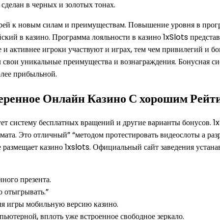
сделан в черных и золотых тонах.
ерей к новым силам и преимуществам. Повышение уровня в прог
ский в казино. Программа лояльности в казино 1xSlots представ
е и активнее игроки участвуют и играх, тем чем привилегий и б
 свои уникальные преимущества и вознаграждения. Бонусная сис
олее прибыльной.
веренное Онлайн Казино С хорошим Рейт
зует систему бесплатных вращений и другие варианты бонусов. 
мата. Это отличный” “методом протестировать видеослоты а раз
ые размещает казино 1xslots. Официальный сайт заведения уста
ного презента.
 отыгрывать.”
ля игры мобильную версию казино.
пьютерной, вплоть уже встроенное свободное зеркало.