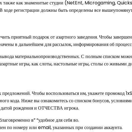
 их также как знаменитые студии (NetEnt, Microgaming, Quicks
В ходе регистрации должны быть определены все вышеупомянут
учить приятный подарок от азартного заведения. Чтобы заверше
ачены в дальнейшем для рассылок, информирования об процессе
 вывода материальнопроизводственных. С полным списком можно 
азартные игры, как слоты, настольные игры, столы со живыми ди
х предложений. Чтобы воспользоваться им, укажете промокод 1x
ого кода. Ниже вы ознакомитесь со списком бонусов, условиям
с датой рождения и ОТЧЕСТВА игрока.
лаговременно в” “удобное для себя во.
пен по номеру или email, указанных при создании аккаунта.