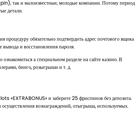
pin), так и малоизвестные, молодые компании. Потому период
ые детали.
ния процедуру обязательно подтвердить адрес почтового ящика
 вывода и восстановления пароля.
ознакомиться а специальном разделе на сайте казино. В
лерами, бинго, розыгрыши и т. д.
Slots «EXTRABONUS» и заберите 25 фриспинов без депозита.
и осуществления вознаграждений, отыгрыша, используемых.