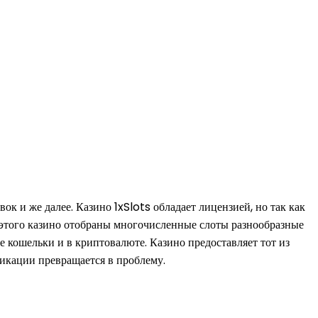
к и же далее. Казино 1xSlots обладает лицензией, но так как
е этого казино отобраны многочисленные слоты разнообразные
 кошельки и в криптовалюте. Казино предоставляет тот из
икации превращается в проблему.