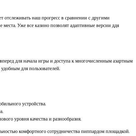
ет отслеживать наш прогресс в сравнении с другими
 места. Уже все казино позволят адаптивные версии ддя
й вперед для начала игры и доступа к многочисленным азартным
 удобным для пользователей.
обильного устройства.
а.
ового уровня качества и разнообразия.
ельностью комфортного сотрудничества пиппардом площадкой.