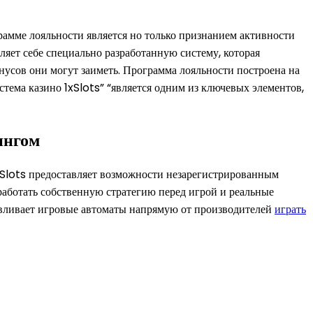
рамме лояльности является но только признанием активности
ляет себе специально разработанную систему, которая
онусов они могут заиметь. Программа лояльности построена на
тема казино 1xSlots” “является одним из ключевых элементов,
ингом
1xSlots предоставляет возможности незарегистрированным
работать собственную стратегию перед игрой и реальные
навливает игровые автоматы напрямую от производителей
играть