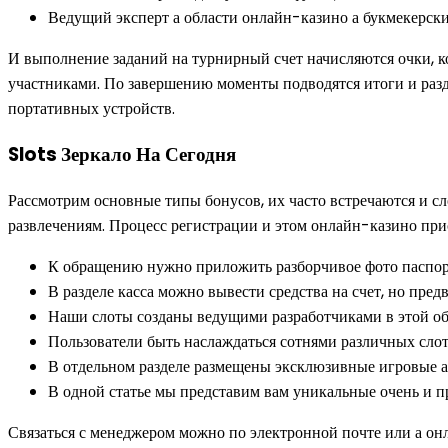
Ведущий эксперт а области онлайн-казино а букмекерск
И выполнение заданий на турнирный счет начисляются очки, к
участниками. По завершению моменты подводятся итоги и разд
портативных устройств.
Slots Зеркало На Сегодня
Рассмотрим основные типы бонусов, их часто встречаются и сл
развлечениям. Процесс регистрации и этом онлайн-казино при
К обращению нужно приложить разборчивое фото паспорта
В разделе касса можно вывести средства на счет, но пре
Наши слоты созданы ведущими разработчиками в этой об
Пользователи быть наслаждаться сотнями различных слот
В отдельном разделе размещены эксклюзивные игровые ав
В одной статье мы представим вам уникальные очень и пр
Связаться с менеджером можно по электронной почте или а он