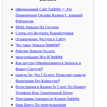
официальный Сайт 1хslots — Это
Проверенное Онлайн Казино С хорошей
Рейтингом
Slots Зеркало На Сегодня
Слоты ото Ведущих Разработчиков
Ограничение Доступа к Сайту
Что такое Зеркало 1xslots?
Рабочее Зеркало 1хслотс
многообразии Игр В 1xslots
Как шустро Обрабатываются Запросы в
Вывод Средств?
правда Ли, Что 1 Хслотс Позволяет выведя
Выигрыши Без Комиссии?
Регистрация и Казино 1х Слотс По Номеру
Телефона Или Электронной Почте
Программа лояльности Казино 1xslots
банк Бонус По понедельникам