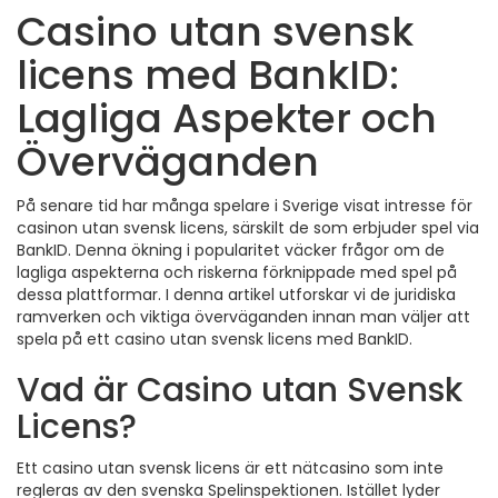
Casino utan svensk
licens med BankID:
Lagliga Aspekter och
Överväganden
På senare tid har många spelare i Sverige visat intresse för
casinon utan svensk licens, särskilt de som erbjuder spel via
BankID. Denna ökning i popularitet väcker frågor om de
lagliga aspekterna och riskerna förknippade med spel på
dessa plattformar. I denna artikel utforskar vi de juridiska
ramverken och viktiga överväganden innan man väljer att
spela på ett casino utan svensk licens med BankID.
Vad är Casino utan Svensk
Licens?
Ett casino utan svensk licens är ett nätcasino som inte
regleras av den svenska Spelinspektionen. Istället lyder