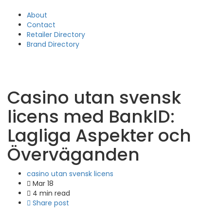
About
Contact
Retailer Directory
Brand Directory
Casino utan svensk
licens med BankID:
Lagliga Aspekter och
Överväganden
casino utan svensk licens
Mar 18
4 min read
Share post