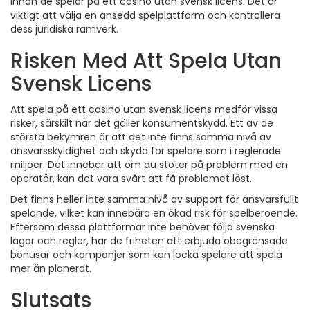
innan de spelar på ett casino utan svensk licens. Det är
viktigt att välja en ansedd spelplattform och kontrollera
dess juridiska ramverk.
Risken Med Att Spela Utan
Svensk Licens
Att spela på ett casino utan svensk licens medför vissa
risker, särskilt när det gäller konsumentskydd. Ett av de
största bekymren är att det inte finns samma nivå av
ansvarsskyldighet och skydd för spelare som i reglerade
miljöer. Det innebär att om du stöter på problem med en
operatör, kan det vara svårt att få problemet löst.
Det finns heller inte samma nivå av support för ansvarsfullt
spelande, vilket kan innebära en ökad risk för spelberoende.
Eftersom dessa plattformar inte behöver följa svenska
lagar och regler, har de friheten att erbjuda obegränsade
bonusar och kampanjer som kan locka spelare att spela
mer än planerat.
Slutsats