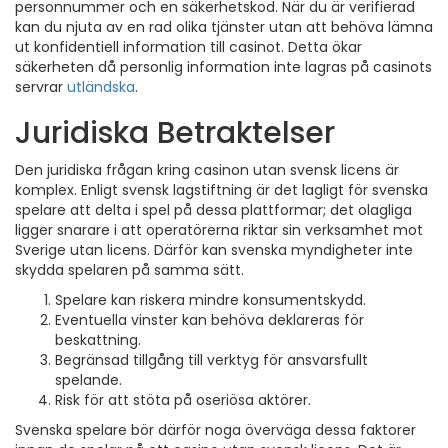
personnummer och en säkerhetskod. När du är verifierad
kan du njuta av en rad olika tjänster utan att behöva lämna
ut konfidentiell information till casinot. Detta ökar
säkerheten då personlig information inte lagras på casinots
servrar
utländska
.
Juridiska Betraktelser
Den juridiska frågan kring casinon utan svensk licens är
komplex. Enligt svensk lagstiftning är det lagligt för svenska
spelare att delta i spel på dessa plattformar; det olagliga
ligger snarare i att operatörerna riktar sin verksamhet mot
Sverige utan licens. Därför kan svenska myndigheter inte
skydda spelaren på samma sätt.
Spelare kan riskera mindre konsumentskydd.
Eventuella vinster kan behöva deklareras för
beskattning.
Begränsad tillgång till verktyg för ansvarsfullt
spelande.
Risk för att stöta på oseriösa aktörer.
Svenska spelare bör därför noga överväga dessa faktorer