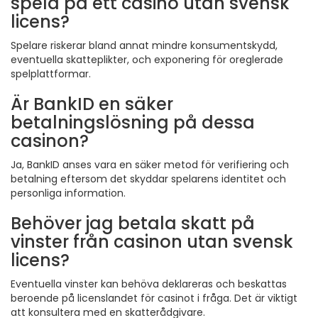
spela på ett casino utan svensk
licens?
Spelare riskerar bland annat mindre konsumentskydd,
eventuella skatteplikter, och exponering för oreglerade
spelplattformar.
Är BankID en säker
betalningslösning på dessa
casinon?
Ja, BankID anses vara en säker metod för verifiering och
betalning eftersom det skyddar spelarens identitet och
personliga information.
Behöver jag betala skatt på
vinster från casinon utan svensk
licens?
Eventuella vinster kan behöva deklareras och beskattas
beroende på licenslandet för casinot i fråga. Det är viktigt
att konsultera med en skatterådgivare.