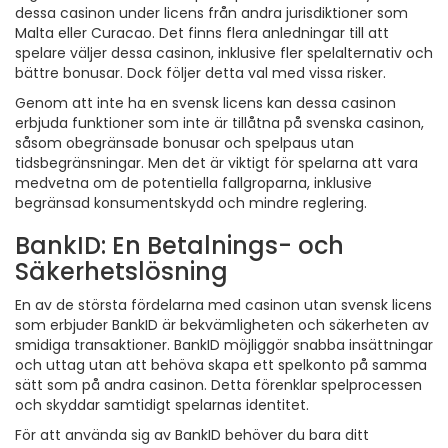
dessa casinon under licens från andra jurisdiktioner som
Malta eller Curacao. Det finns flera anledningar till att
spelare väljer dessa casinon, inklusive fler spelalternativ och
bättre bonusar. Dock följer detta val med vissa risker.
Genom att inte ha en svensk licens kan dessa casinon
erbjuda funktioner som inte är tillåtna på svenska casinon,
såsom obegränsade bonusar och spelpaus utan
tidsbegränsningar. Men det är viktigt för spelarna att vara
medvetna om de potentiella fallgroparna, inklusive
begränsad konsumentskydd och mindre reglering.
BankID: En Betalnings- och
Säkerhetslösning
En av de största fördelarna med casinon utan svensk licens
som erbjuder BankID är bekvämligheten och säkerheten av
smidiga transaktioner. BankID möjliggör snabba insättningar
och uttag utan att behöva skapa ett spelkonto på samma
sätt som på andra casinon. Detta förenklar spelprocessen
och skyddar samtidigt spelarnas identitet.
För att använda sig av BankID behöver du bara ditt