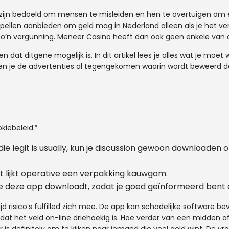
 zijn bedoeld om mensen te misleiden en hen te overtuigen om ee
 Gokspellen aanbieden om geld mag in Nederland alleen als je het 
t zo’n vergunning. Meneer Casino heeft dan ook geen enkele va
 dat ditgene mogelijk is. In dit artikel lees je alles wat je mo
en je de advertenties al tegengekomen waarin wordt beweerd dat
kiebeleid.”
e legit is usually, kun je discussion gewoon downloaden 
t lijkt operative een verpakking kauwgom.
t je deze app downloadt, zodat je goed geïnformeerd bent 
 risico’s fulfilled zich mee. De app kan schadelijke software be
dat het veld on-line driehoekig is. Hoe verder van een midden af, 
 is definitely om te kijken naar iemand die veel geld wint. De vr