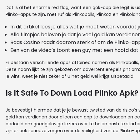
Dat is al het enorme red flag, want een gok-app die legit is 
Plinko-apps te zijn, met ruf als Plinkoballs, PlinkoX en Plinko
In dit artikel lees je alles wat je moet weten voorda
Alle filmpjes beloven je dat je veel geld kan verdie
Baas Casino raadt daarom sterk af om de Plinko-app
Een van de video’s toont een guy met een hoofd dat 
Er bestaan verschillende apps attained namen als Plinkoballs
Deze naam lijkt te zijn gekozen om advertentieregels ght omzeil
je wint, weet je niet zeker of u het geld wel krijgt uitbetaald.
Is It Safe To Down Load Plinko Apk?
Je bevestigt hiermee dat je je bewust twisted van de risico’s
geld kan verdienen door alleen een app te downloaden en een
bedoeld om goedgelovige lezers over te halen cash te storten. 
zijn er ook serieuze zorgen over de veiligheid van de Plinko-ap