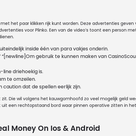
e met het paar klikken rijk kunt worden. Deze advertenties geven
advertenties voor Plinko. Een van de video’s toont een person me
dienen.
uiteindelijk inside één van para vakjes onderin.
” “[newline]Om gebruik te kunnen maken van CasinoScout.
line driehoekig is.
am te omzeilen.
 caution dat de spellen eerlijk zijn.
t zit. Die wil volgens het kauwgomhoofd zo veel mogelijk geld 
taat uit een rechtopstaand bord waar pinnen operative zitten in 
Real Money On Ios & Android