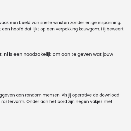
 vaak een beeld van snelle winsten zonder enige inspanning.
t een hoofd dat lijkt op een verpakking kauwgom. Hij beweert
 nl is een noodzakelijk om aan te geven wat jouw
weggeven aan random mensen. Als jij operative de download-
het rastervorm. Onder aan het bord zijn negen vakjes met