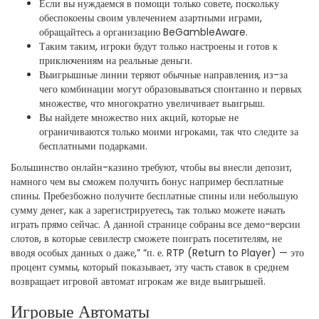
Если вы нуждаемся в помощи только совете, поскольку
обеспокоены своим увлечением азартными играми,
обращайтесь а организацию BeGambleAware.
Таким таким, игроки будут только настроены и готов к
приключениям на реальные деньги.
Выигрышные линии теряют обычные направления, из-за
чего комбинации могут образовываться спонтанно и первых
множестве, что многократно увеличивает выигрыш.
Вы найдете множество них акций, которые не
ограничиваются только моими игроками, так что следите за
бесплатными подарками.
Большинство онлайн-казино требуют, чтобы вы внесли депозит,
намного чем вы сможем получить бонус например бесплатные
спины. Пребезбожно получите бесплатные спины или небольшую
сумму денег, как а зарегистрируетесь, так только можете начать
играть прямо сейчас. А данной странице собраны все демо-версии
слотов, в которые севилестр сможете поиграть посетителям, не
вводя особых данных о даже,” “п. е. RTP (Return to Player) — это
процент суммы, который показывает, эту часть ставок в среднем
возвращает игровой автомат игрокам же виде выигрышей.
Игровые Автоматы