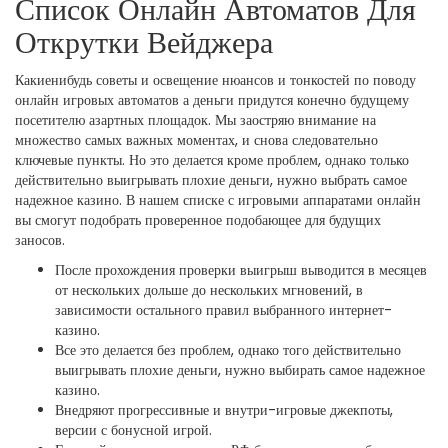
Список Онлайн Автоматов Для
Открутки Вейджера
Какиенибудь советы и освещение нюансов и тонкостей по поводу
онлайн игровых автоматов а деньги придутся конечно будущему
посетителю азартных площадок. Мы заостряю внимание на
множество самых важных моментах, и снова следовательно
ключевые пункты. Но это делается кроме проблем, однако только
действительно выигрывать плохие деньги, нужно выбрать самое
надежное казино. В нашем списке с игровыми аппаратами онлайн
вы смогут подобрать проверенное подобающее для будущих
заносов.
После прохождения проверки выигрыш выводится в месяцев
от нескольких дольше до нескольких мгновений, в
зависимости остального правил выбранного интернет-
казино.
Все это делается без проблем, однако того действительно
выигрывать плохие деньги, нужно выбирать самое надежное
казино.
Внедряют прогрессивные и внутри-игровые джекпоты,
версии с бонусной игрой.