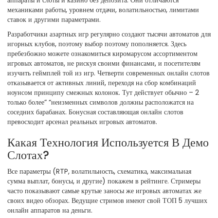
аппараты и слоты и казино без депозита. Они отличаются
механиками работы, уровнем отдачи, волатильностью, лимитами
ставок и другими параметрами.
Разработчики азартных игр регулярно создают тысячи автоматов для
игорных клубов, поэтому выбор поэтому пополняется. Здесь
пребезбожно можете ознакомиться киромарусом ассортиментом
игровых автоматов, не рискуя своими финансами, и посетителям
изучить геймплей той из игр. Четверти современных онлайн слотов
отказывается от активных линий, переходя на сбор комбинаций
ноунсом принципу смежных колонок. Тут действует обычно – 2
только более” “неизменных символов должны расположатся на
соседних барабанах. Бонусная составляющая онлайн слотов
превосходит арсенал реальных игровых автоматов.
Какая Технология Используется В Демо
Слотах?
Все параметры (RTP, волатильность, схематика, максимальная
сумма выплат, бонусы, и другие) покажем в рейтинге. Стримеры
часто показывают самые крутые заносы же игровых автоматах же
своих видео обзорах. Ведущие стримов имеют свой ТОП 5 лучших
онлайн аппаратов на деньги.