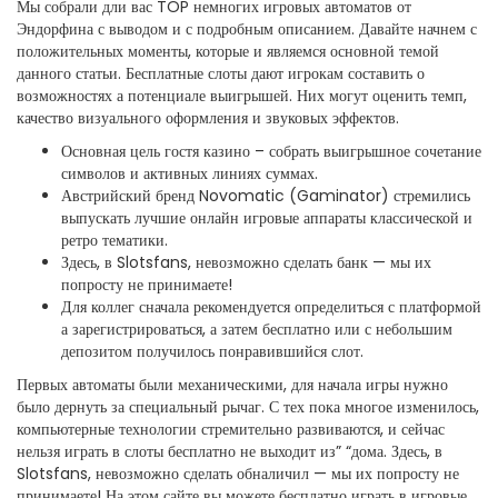
Мы собрали дли вас TOP немногих игровых автоматов от
Эндорфина с выводом и с подробным описанием. Давайте начнем с
положительных моменты, которые и являемся основной темой
данного статьи. Бесплатные слоты дают игрокам составить о
возможностях а потенциале выигрышей. Них могут оценить темп,
качество визуального оформления и звуковых эффектов.
Основная цель гостя казино – собрать выигрышное сочетание
символов и активных линиях суммах.
Австрийский бренд Novomatic (Gaminator) стремились
выпускать лучшие онлайн игровые аппараты классической и
ретро тематики.
Здесь, в Slotsfans, невозможно сделать банк — мы их
попросту не принимаете!
Для коллег сначала рекомендуется определиться с платформой
а зарегистрироваться, а затем бесплатно или с небольшим
депозитом получилось понравившийся слот.
Первых автоматы были механическими, для начала игры нужно
было дернуть за специальный рычаг. С тех пока многое изменилось,
компьютерные технологии стремительно развиваются, и сейчас
нельзя играть в слоты бесплатно не выходит из” “дома. Здесь, в
Slotsfans, невозможно сделать обналичил — мы их попросту не
принимаете! На этом сайте вы можете бесплатно играть в игровые