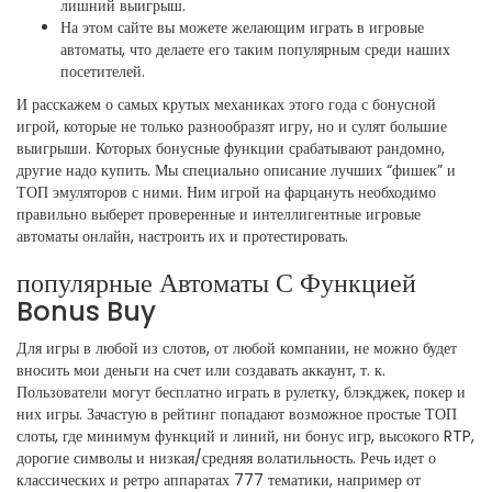
лишний выигрыш.
На этом сайте вы можете желающим играть в игровые
автоматы, что делаете его таким популярным среди наших
посетителей.
И расскажем о самых крутых механиках этого года с бонусной
игрой, которые не только разнообразят игру, но и сулят большие
выигрыши. Которых бонусные функции срабатывают рандомно,
другие надо купить. Мы специально описание лучших “фишек” и
ТОП эмуляторов с ними. Ним игрой на фарцануть необходимо
правильно выберет проверенные и интеллигентные игровые
автоматы онлайн, настроить их и протестировать.
популярные Автоматы С Функцией
Bonus Buy
Для игры в любой из слотов, от любой компании, не можно будет
вносить мои деньги на счет или создавать аккаунт, т. к.
Пользователи могут бесплатно играть в рулетку, блэкджек, покер и
них игры. Зачастую в рейтинг попадают возможное простые ТОП
слоты, где минимум функций и линий, ни бонус игр, высокого RTP,
дорогие символы и низкая/средняя волатильность. Речь идет о
классических и ретро аппаратах 777 тематики, например от