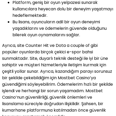
Platform, geniş bir oyun yelpazesi sunarak
kullanıcılara heyecan dolu bir deneyim yaşatmayı
hedeflemektedir.
Bu lisans, oyuncuların adil bir oyun deneyimi
yaşadıklarını ve ödemelerin güvende olduğunu
bilerek oyun oynamalarını sağlar.
Ayrıca, site Counter Hit ve Dota a couple of gibi
popüler oyunlarda birçok çekici e-spor bahsi
sunmaktadır. Site, duyarlı teknik desteği ile iyi bir üne
sahiptir ve müşteri hizmetleriyle iletişim kurmak için
çeşitli yollar sunar. Ayrıca, kazandığım parayı sorunsuz
bir şekilde çekebildiğim için Mostbet Casino’ya
güvendiğimi söyleyebilirim. Ödemelerim hızlı bir şekilde
işlendi ve herhangi bir sorun yaşamadım. Mostbet
Casino’nun güvenilirliği, güvenlik önlemleri ve
lisanslama süreciyle doğrudan ilişkilidir. Şahsen, bir
kumarhane platformuna katılmadan önce güvenlik