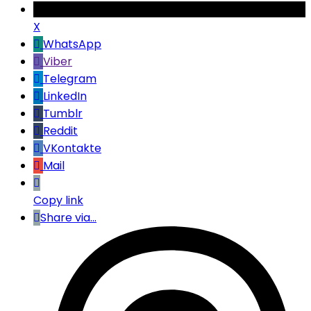
X
WhatsApp
Viber
Telegram
LinkedIn
Tumblr
Reddit
VKontakte
Mail
Copy link
Share via...