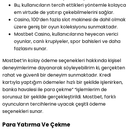
Bu, kullanıcıların tercih ettikleri yöntemle kolayca
em virtude de yatırıp çekebilmelerini sağlar.
Casino, 100’den fazla slot makinesi de dahil olmak
üzere geniş bir oyun koleksiyonu sunmaktadır.
Mostbet Casino, kullanıcılarına heyecan verici
oyunlar, canlı krupiyeler, spor bahisleri ve daha
fazlasını sunar.
Mostbet’in kolay ödeme seçenekleri hakkında kişisel
deneyimlerime dayanarak söyleyebilirim ki, gerçekten
rahat ve güvenli bir deneyim sunmaktadır. Kredi
kartıyla yaptığım ödemeler hızlı bir şekilde işlenirken,
banka havalesi ile para çekme” “işlemlerim de
sorunsuz bir şekilde gerçekleştirildi. Mostbet, farklı
oyuncuların tercihlerine uyacak çeşitli ödeme
seçenekleri sunar.
Para Yatırma Ve Çekme