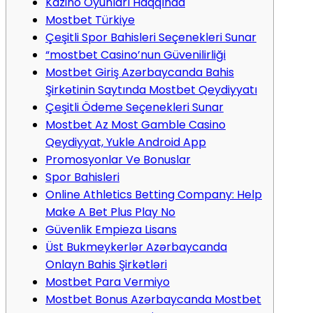
Kazino Oyunları Haqqında
Mostbet Türkiye
Çeşitli Spor Bahisleri Seçenekleri Sunar
“mostbet Casino’nun Güvenilirliği
Mostbet Giriş Azərbaycanda Bahis
Şirkətinin Saytında Mostbet Qeydiyyatı
Çeşitli Ödeme Seçenekleri Sunar
Mostbet Az Most Gamble Casino
Qeydiyyat, Yukle Android App
Promosyonlar Ve Bonuslar
Spor Bahisleri
Online Athletics Betting Company: Help
Make A Bet Plus Play No
Güvenlik Empieza Lisans
Üst Bukmeykerlər Azərbaycanda
Onlayn Bahis Şirkətləri
Mostbet Para Vermiyo
Mostbet Bonus Azərbaycanda Mostbet