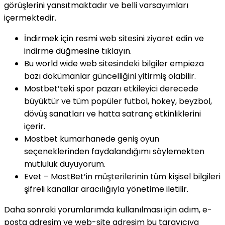
görüşlerini yansıtmaktadır ve belli varsayımları
içermektedir.
İndirmek için resmi web sitesini ziyaret edin ve
indirme düğmesine tıklayın.
Bu world wide web sitesindeki bilgiler empieza
bazı dokümanlar güncelliğini yitirmiş olabilir.
Mostbet’teki spor pazarı etkileyici derecede
büyüktür ve tüm popüler futbol, hokey, beyzbol,
dövüş sanatları ve hatta satranç etkinliklerini
içerir.
Mostbet kumarhanede geniş oyun
seçeneklerinden faydalandığımı söylemekten
mutluluk duyuyorum.
Evet – MostBet’in müşterilerinin tüm kişisel bilgileri
şifreli kanallar aracılığıyla yönetime iletilir.
Daha sonraki yorumlarımda kullanılması için adım, e-
posta adresim ve web-site adresim bu tarayıcıya