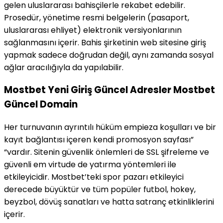
gelen uluslararası bahisçilerle rekabet edebilir.
Prosedür, yönetime resmi belgelerin (pasaport,
uluslararası ehliyet) elektronik versiyonlarının
sağlanmasını içerir. Bahis şirketinin web sitesine giriş
yapmak sadece doğrudan değil, aynı zamanda sosyal
ağlar aracılığıyla da yapılabilir.
Mostbet Yeni Giriş Güncel Adresler Mostbet
Güncel Domain
Her turnuvanın ayrıntılı hüküm empieza koşulları ve bir
kayıt bağlantısı içeren kendi promosyon sayfası”
“vardır. Sitenin güvenlik önlemleri de SSL şifreleme ve
güvenli em virtude de yatırma yöntemleri ile
etkileyicidir. Mostbet’teki spor pazarı etkileyici
derecede büyüktür ve tüm popüler futbol, hokey,
beyzbol, dövüş sanatları ve hatta satranç etkinliklerini
içerir.