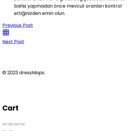
bahis yapmadan önce mevcut oranları kontrol
ettiğinizden emin olun.
Previous Post
Next Post
© 2023 dressMaps
Cart