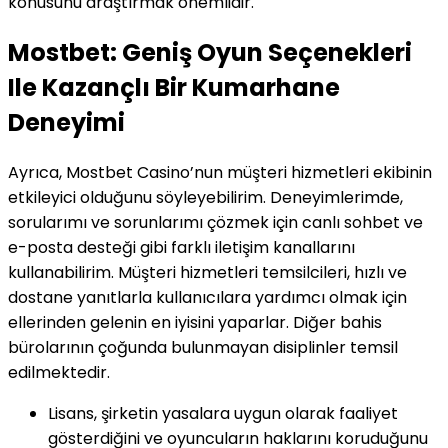
konusunu araştırmak önemlidir.
Mostbet: Geniş Oyun Seçenekleri
Ile Kazançlı Bir Kumarhane
Deneyimi
Ayrıca, Mostbet Casino’nun müşteri hizmetleri ekibinin
etkileyici olduğunu söyleyebilirim. Deneyimlerimde,
sorularımı ve sorunlarımı çözmek için canlı sohbet ve
e-posta desteği gibi farklı iletişim kanallarını
kullanabilirim. Müşteri hizmetleri temsilcileri, hızlı ve
dostane yanıtlarla kullanıcılara yardımcı olmak için
ellerinden gelenin en iyisini yaparlar. Diğer bahis
bürolarının çoğunda bulunmayan disiplinler temsil
edilmektedir.
Lisans, şirketin yasalara uygun olarak faaliyet
gösterdiğini ve oyuncuların haklarını koruduğunu