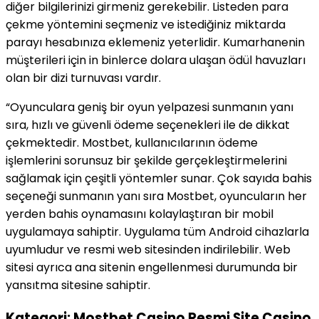
diğer bilgilerinizi girmeniz gerekebilir. Listeden para
çekme yöntemini seçmeniz ve istediğiniz miktarda
parayı hesabınıza eklemeniz yeterlidir. Kumarhanenin
müşterileri için in binlerce dolara ulaşan ödül havuzları
olan bir dizi turnuvası vardır.
“Oyunculara geniş bir oyun yelpazesi sunmanın yanı
sıra, hızlı ve güvenli ödeme seçenekleri ile de dikkat
çekmektedir. Mostbet, kullanıcılarının ödeme
işlemlerini sorunsuz bir şekilde gerçekleştirmelerini
sağlamak için çeşitli yöntemler sunar. Çok sayıda bahis
seçeneği sunmanın yanı sıra Mostbet, oyuncuların her
yerden bahis oynamasını kolaylaştıran bir mobil
uygulamaya sahiptir. Uygulama tüm Android cihazlarla
uyumludur ve resmi web sitesinden indirilebilir. Web
sitesi ayrıca ana sitenin engellenmesi durumunda bir
yansıtma sitesine sahiptir.
Kategori: Mostbet Casino Resmi Site Casino