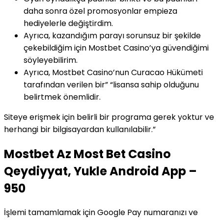
daha sonra özel promosyonlar empieza
hediyelerle değiştirdim.
Ayrıca, kazandığım parayı sorunsuz bir şekilde
çekebildiğim için Mostbet Casino’ya güvendiğimi
söyleyebilirim.
Ayrıca, Mostbet Casino’nun Curacao Hükümeti
tarafından verilen bir” “lisansa sahip olduğunu
belirtmek önemlidir.
Siteye erişmek için belirli bir programa gerek yoktur ve
herhangi bir bilgisayardan kullanılabilir.”
Mostbet Az Most Bet Casino
Qeydiyyat, Yukle Android App –
950
İşlemi tamamlamak için Google Pay numaranızı ve