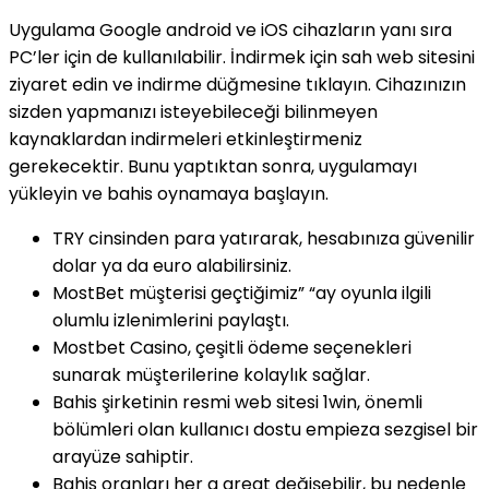
Uygulama Google android ve iOS cihazların yanı sıra
PC’ler için de kullanılabilir. İndirmek için sah web sitesini
ziyaret edin ve indirme düğmesine tıklayın. Cihazınızın
sizden yapmanızı isteyebileceği bilinmeyen
kaynaklardan indirmeleri etkinleştirmeniz
gerekecektir. Bunu yaptıktan sonra, uygulamayı
yükleyin ve bahis oynamaya başlayın.
TRY cinsinden para yatırarak, hesabınıza güvenilir
dolar ya da euro alabilirsiniz.
MostBet müşterisi geçtiğimiz” “ay oyunla ilgili
olumlu izlenimlerini paylaştı.
Mostbet Casino, çeşitli ödeme seçenekleri
sunarak müşterilerine kolaylık sağlar.
Bahis şirketinin resmi web sitesi 1win, önemli
bölümleri olan kullanıcı dostu empieza sezgisel bir
arayüze sahiptir.
Bahis oranları her a great değişebilir, bu nedenle