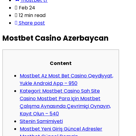
mostbet tr
Feb 24
12 min read
Share post
Mostbet Casino Azerbaycan
Content
Mostbet Az Most Bet Casino Qeydiyyat,
Yukle Android App – 950
Kategori: Mostbet Casino Sah Site
Casino Mostbet Para Için Mostbet
Çalışma Aynasında Çevrimiçi Oynayın,
Kayıt Olun – 540
Sitenin Samimiyeti
Mostbet Yeni Giriş Güncel Adresler