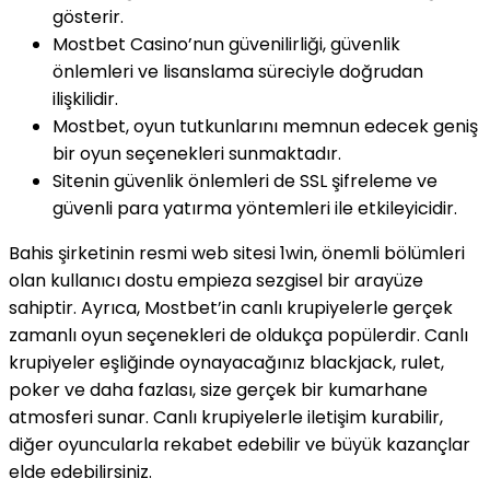
gösterir.
Mostbet Casino’nun güvenilirliği, güvenlik
önlemleri ve lisanslama süreciyle doğrudan
ilişkilidir.
Mostbet, oyun tutkunlarını memnun edecek geniş
bir oyun seçenekleri sunmaktadır.
Sitenin güvenlik önlemleri de SSL şifreleme ve
güvenli para yatırma yöntemleri ile etkileyicidir.
Bahis şirketinin resmi web sitesi 1win, önemli bölümleri
olan kullanıcı dostu empieza sezgisel bir arayüze
sahiptir. Ayrıca, Mostbet’in canlı krupiyelerle gerçek
zamanlı oyun seçenekleri de oldukça popülerdir. Canlı
krupiyeler eşliğinde oynayacağınız blackjack, rulet,
poker ve daha fazlası, size gerçek bir kumarhane
atmosferi sunar. Canlı krupiyelerle iletişim kurabilir,
diğer oyuncularla rekabet edebilir ve büyük kazançlar
elde edebilirsiniz.