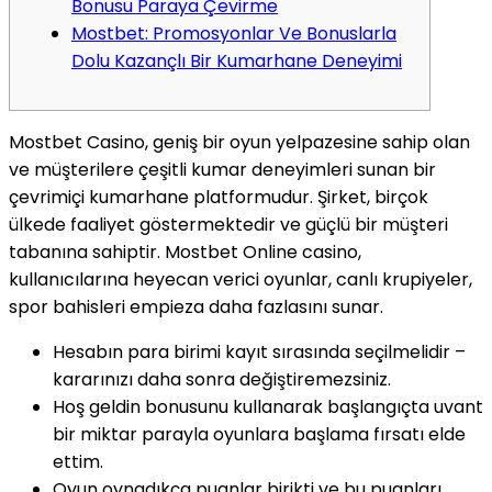
Bonusu Paraya Çevirme
Mostbet: Promosyonlar Ve Bonuslarla
Dolu Kazançlı Bir Kumarhane Deneyimi
Mostbet Casino, geniş bir oyun yelpazesine sahip olan
ve müşterilere çeşitli kumar deneyimleri sunan bir
çevrimiçi kumarhane platformudur. Şirket, birçok
ülkede faaliyet göstermektedir ve güçlü bir müşteri
tabanına sahiptir. Mostbet Online casino,
kullanıcılarına heyecan verici oyunlar, canlı krupiyeler,
spor bahisleri empieza daha fazlasını sunar.
Hesabın para birimi kayıt sırasında seçilmelidir –
kararınızı daha sonra değiştiremezsiniz.
Hoş geldin bonusunu kullanarak başlangıçta uvant
bir miktar parayla oyunlara başlama fırsatı elde
ettim.
Oyun oynadıkça puanlar birikti ve bu puanları