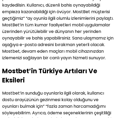
kaydedilsin. Kullanıcı, düzenli bahis oynayabildiği
empieza kazanabildiği için övüyor. MostBet müşterisi
geçtiğimiz” “ay oyunla ilgili olumlu izlenimlerini paylaştı.
MostBet’in tüm kumar faaliyetleri mobil uygulamalar
üzerinden yürütülebilir ve dünyanın her yerinden
oynayabilir ve bahis yapabilirsiniz. Sana ulaşmamız için
aşağıya e-posta adresini bırakman yeterli olacak.
Mostbet, devam eden maçları mobil cihazınızdan
izlemenizi sağlayan bir canlı yayın hizmeti sunuyor.
Mostbet’in Türkiye Artıları Ve
Eksileri
Mostbet’in sunduğu oyunlarla ilgili olarak, kullanıcı
dostu arayüzünün gezinmesi kolay olduğunu ve
oyunları bulmak için” “fazla zaman harcamadığımı
söyleyebilirim. Ayrıca, ödeme seçeneklerinin çeşitliliği