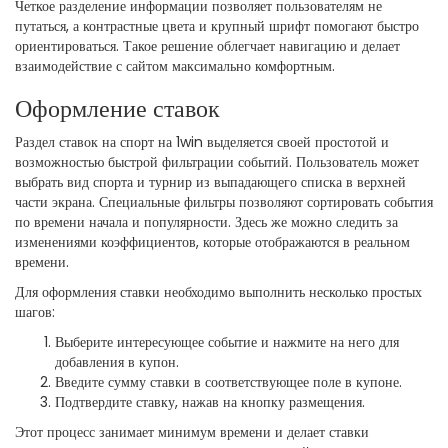
Четкое разделение информации позволяет пользователям не
путаться, а контрастные цвета и крупный шрифт помогают быстро
ориентироваться. Такое решение облегчает навигацию и делает
взаимодействие с сайтом максимально комфортным.
Оформление ставок
Раздел ставок на спорт на 1win выделяется своей простотой и
возможностью быстрой фильтрации событий. Пользователь может
выбрать вид спорта и турнир из выпадающего списка в верхней
части экрана. Специальные фильтры позволяют сортировать события
по времени начала и популярности. Здесь же можно следить за
изменениями коэффициентов, которые отображаются в реальном
времени.
Для оформления ставки необходимо выполнить несколько простых
шагов:
Выберите интересующее событие и нажмите на него для
добавления в купон.
Введите сумму ставки в соответствующее поле в купоне.
Подтвердите ставку, нажав на кнопку размещения.
Этот процесс занимает минимум времени и делает ставки