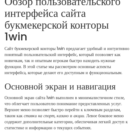
Обзор пользовательского
интерфейса сайта
букмекерской конторы
1win
Сайт букмекерской конторы 1win предлагает удобный и интуитивно
понятный пользовательский интерфейс, который позволяет как
новичкам, так и опытным игрокам быстро находить нужные
функции. В этой статье мы рассмотрим основные аспекты
интерфейса, которые делают его доступным и функциональным.
Основной экран и навигация
Основной экран сайта 1win выполнен в минималистичном стиле,
что облегчает пользователю понимание предоставленных услуг.
Верхнее меню позволяет быстро перейти к ключевым разделам,
таким как
ставки на спорт
,
казино
и
акции
. Левое боковое меню
содержит дополнительные категории, обеспечивая легкий доступ к
статистике и информации о текущих событиях.