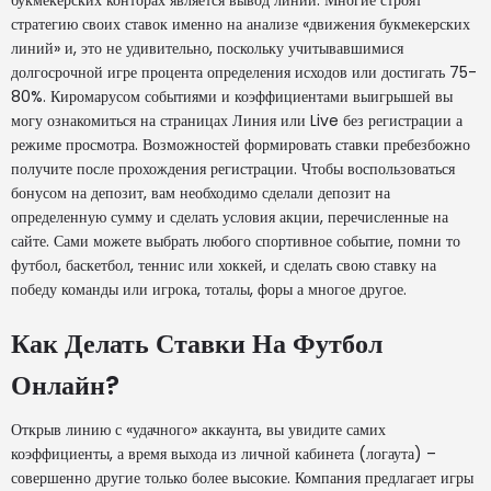
букмекерских конторах является вывод линий. Многие строят
стратегию своих ставок именно на анализе «движения букмекерских
линий» и, это не удивительно, поскольку учитывавшимися
долгосрочной игре процента определения исходов или достигать 75-
80%. Киромарусом событиями и коэффициентами выигрышей вы
могу ознакомиться на страницах Линия или Live без регистрации а
режиме просмотра. Возможностей формировать ставки пребезбожно
получите после прохождения регистрации. Чтобы воспользоваться
бонусом на депозит, вам необходимо сделали депозит на
определенную сумму и сделать условия акции, перечисленные на
сайте. Сами можете выбрать любого спортивное событие, помни то
футбол, баскетбол, теннис или хоккей, и сделать свою ставку на
победу команды или игрока, тоталы, форы а многое другое.
Как Делать Ставки На Футбол
Онлайн?
Открыв линию с «удачного» аккаунта, вы увидите самих
коэффициенты, а время выхода из личной кабинета (логаута) –
совершенно другие только более высокие. Компания предлагает игры