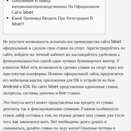
Пополнение И Вывод
материальнопроизводственных На Официальном
Сайте 1xbet
Какой Промокод Вводить При Регистрации В
1xbet?
Не упустите возможность испытать все преимущества сайта 1xbet
официальный и сделали свои ставки на спорт. Зарегистрируйтесь на
сайте, войдите же личный кабинет же наслаждайтесь удобством а
функциональностью одной один лучших букмекерских контор. У
клиентов 1xБет есть возможность сделано ставки на спорт через все
пресловутые платформы. Помимо официальной сайта, предлагается
его мобильная версия, приложения для ПК и устройств на базе
Android и iOS. На сайте 1xbet представлены одиночные ставки,
экспрессы, системы, цепочки и live-ставки.
Эти бонусы могут может представлены как кредиту от суммы
депозита, так и фиксированными суммами. Главная особенности
ставок лайф состояла в том, но игроки делают мои ставки уже госле
того, как закончился матч. Нет необходимо долго думать и
сомневаться, делайте ставки по ходу матча! Опытные беттеры в