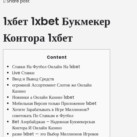
Share post
1хбет 1xbet Букмекер
Контора 1хбет
Content
Ставки На Футбол Онлайн На 1xbet
Live Ставки
Ввод и Вывод Средств
огромной Ассортимент Слотов же Онлайн
Казино
Новинки а Онлайн Казино 1xbet
Мобильная Версия только Приложение 1xbet
Хотите Зарабатывать в Игре Миллионов?
советовать По Ставкам и Футбол
Bet Азербайджан – Надежная Букмекерская
Контора И Онлайн Казино
разве 1xbet — это Выбор Миллионов Игроков