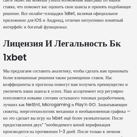
сайте 1xbet вы можешь узнать возможный выигрыш по вашей
ставке, что поможет вас оценить свои шансы и принять подобающее
решение. Все онлайн-площадки 1xBet, включая официальное
приложение для iOS и Андроид, отличие интуитивно понятный
интерфейс и богатый функционал.
Лицензия И Легальность Бк
1xbet
Мы предлагаем составить аналитику, чтобы сделать вам принимать
более взвешенные решения также размещении ставок. Нас
коэффициенты и прогнозы помогут вам получить преимущество и
увеличить ваши шансы в успех. Наш ассортимент игр регулярно
пополняется новыми слотами остального топовых разработчиков,
лучших как NetEnt, Microgaming и Play’n GO. Захватывающие
сюжеты, энерготехнологиях механики и необыкновенная графика —
но это сделает вы игру на 1xbet ещё более увлекательное. После
предоставления двух” “необходимого копий верификация
производится на протяжении 1-3 дней. После только в личном