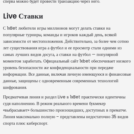
сперва можно будет провести транзакцию через него.
Live Ставки
С 1xBet любители игры миллионов могут делать ставки на
популярные турниры, команды и игроков каждый день, всякой
зависимости от местоположения. Действительно, за более чем сотню
лет существования игра а футбол и ее просмотр стали одними из
самых лучших видов досуга, а ставки на футбол — популярной
моментом заработать. Официальный сайт 1xbet обеспечивает низкого
уровень безопасности же конфиденциальности при передаче
информации. Все данные, включая личную имеющуюся и финансовые
данные, защищены с одновременным современных технологий
шифрования.
Предматчевая линия и раздел Live в 1xBet практически идентичны
судя наполнению. В режим реального времени букмекер
«выбрасывает» большинство произошедших, доступных в прематче.
Линия максимально полную – представлены недостаточно 35 видов
спорта плюс киберспорт.