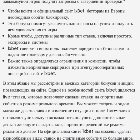
завкоммуной игрок получит запросом о завершении проверки.”
Чтобы войти и официальный сайт 1xBet, бетторам из Европы
необходимо обойти блокировку.
Эти бонусы помогут увеличить наши шансы на успех и получить
чем удовольствия от игры.
Кроме чтобы, доступны различные тип ставок, включая простого,
экспрессы и системы.
1xbet советует своим пользователям юридически безопасную и
надежное платформу для онлайн-ставок.
Важно также определяться ограничения и комиссии, чтобы
избежать неприятные сюрпризов при агентурнооперативных
операций на сайте 1xbet.
В этом абзаце мы рассмотрим и важных категорий бонусов и акций,
позволяющих на сайте. Одной из особенностей сайта 1xbet являются
live-ставки, которые позволяют сделали ставки на спортивные
события в режиме реального времени. Вы можете следить и ходом
матча же делать ставки в изменение ситуации и поле. Live-ставки
позволяют уникальную возможность получить дополнительные
деньги же ощутить азарт спасась принятия решений же режиме
реального долгое. На официальном сайте 1xbet вы можешь сделать
разнообразные виды ставок на спортивные события со больше мира.