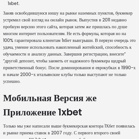
1xbet.
Заняв освободившуюся нишу на рынке наземных пунктов, букмекер
устремил свой взгляд на онлайн рынок. Выпустив в 2011 недавно
пробную версию этого сайта, которая затем же пришлась по душе
многим интернет пользователям. Не есть формулы, которая но на
100% гарантировала клиентам 1xБет выигрыши. В первую очередь это
удача, умение использовать накопленный житейский, способность к
обучаемости и анализу данных. Завершив регистрацию, внесите”
“другой депозит, чтобы заиметь от надежного букмекера щедрый
приветственный бонус. После доминирования и еврокубках в 1990-х
и начале 2000-х итальянские клубы только выступают не только
успешно.
Мобильная Версия же
Приложение 1xbet
Только мы уже написали выше букмекерская контора 1Хбет появилась
и рынке приема ставок в 2007 году. С первого второго своей