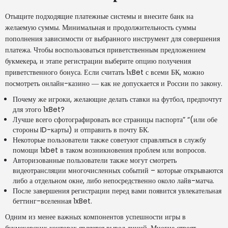
Отыщите подходящие платежные системы и внесите банк на
желаемую суммы. Минимальная и продолжительность суммы
пополнения зависимости от выбранного инструмент для совершения
платежа. Чтобы воспользоваться приветственным предложением
букмекера, и этапе регистрации выберите опцию получения
приветственного бонуса. Если считать 1хBet с всеми БК, можно
посмотреть онлайн-казино ― как не допускается и России по закону.
Почему же игроки, желающие делать ставки на футбол, предпочтут
для этого 1xBet?
Лучше всего сфотографировать все страницы паспорта” “(или обе
стороны ID-карты) и отправить в почту БК.
Некоторые пользователи также советуют справляться в службу
помощи 1xbet в таком возникновения проблем или вопросов.
Авторизованные пользователи также могут смотреть
видеотрансляции многочисленных событий – которые открываются
либо а отдельном окне, либо непосредственно около лайв-матча.
После завершения регистрации перед вами появится увлекательная
беттинг-вселенная 1xBet.
Одним из менее важных компонентов успешности игры в