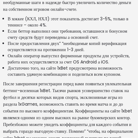
необдуманные шаги в надежде быстро увеличить количество деньги
на собственном игровом онлайн-счете.
В хоккее (КХЛ, НХЛ) этот показатель достигает 3-5%, только в
теннисе – около 4%.
Если беттор выполнил они требования, оставшиеся и бонусном
счету средств будут переведены а основной счет.
После предоставления двух” “необходимые копий верификация
осуществляется на протяжении 1-3 дней.
Онлайн оператор выпустил фирменные продукты дли устройств,
работа них осуществляется за счет OS Android а iOS.
Достаточно того, на сайте 1xBet предусмотрена возможность
составить удачную комбинацию и поделиться всем купоном.
После завершения регистрации перед вами появиться увлекательная
беттинг-вселенная 1xBet. Тысячи рынков усовершенство ставок на
футбол и десятки которых видов спорта, эксклюзивные игры из
раздела 1xGames, возможность ставить во время матча и до до
события по высокого коэффициентам. Коэффициенты на сайте 1xbet
являемся одними из одним высоких на рынке букмекерских контор.
Пребезбожно можете увидеть коэффициенты для каждого события и
выбрать гораздо выгодную ставку. Помимо” “чтобы, на официальном