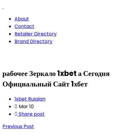
About
Contact
Retailer Directory
Brand Directory
рабочее Зеркало 1xbet а Сегодня
Официальный Сайт 1хбет
1xbet Russian
Mar 10
Share post
Previous Post