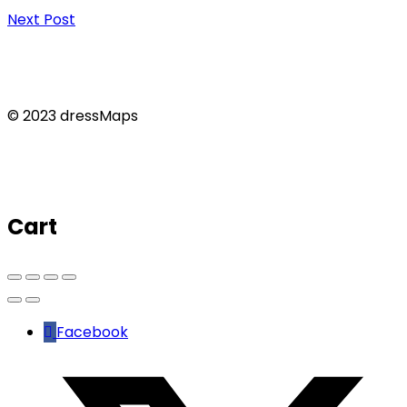
Next Post
© 2023 dressMaps
Cart
Facebook