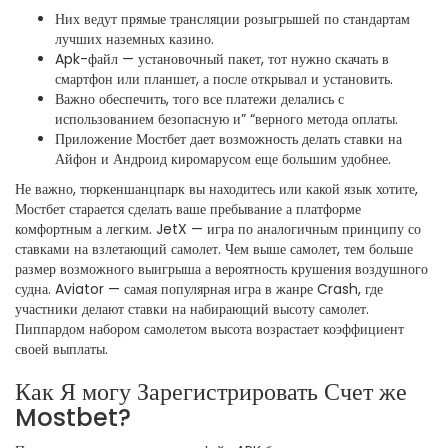
Них ведут прямые трансляции розыгрышей по стандартам
лучших наземных казино.
Apk-файл — установочный пакет, тот нужно скачать в
смартфон или планшет, а после открывал и установить.
Важно обеспечить, того все платежи делались с
использованием безопасную и” “верного метода оплаты.
Приложение Мостбет дает возможность делать ставки на
Айфон и Андроид киромарусом еще большим удобнее.
Не важно, тюркеншанцпарк вы находитесь или какой язык хотите,
Мостбет старается сделать ваше пребывание а платформе
комфортным а легким. JetX — игра по аналогичным принципу со
ставками на взлетающий самолет. Чем выше самолет, тем больше
размер возможного выигрыша а вероятность крушения воздушного
судна. Aviator — самая популярная игра в жанре Crash, где
участники делают ставки на набирающий высоту самолет.
Пиппардом набором самолетом высота возрастает коэффициент
своей выплаты.
Как Я могу Зарегистрировать Счет же
Mostbet?