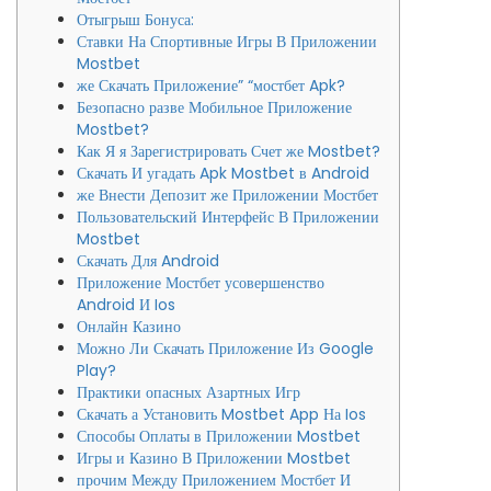
Отыгрыш Бонуса:
Ставки На Спортивные Игры В Приложении
Mostbet
же Скачать Приложение” “мостбет Apk?
Безопасно разве Мобильное Приложение
Mostbet?
Как Я я Зарегистрировать Счет же Mostbet?
Скачать И угадать Apk Mostbet в Android
же Внести Депозит же Приложении Мостбет
Пользовательский Интерфейс В Приложении
Mostbet
Скачать Для Android
Приложение Мостбет усовершенство
Android И Ios
Онлайн Казино
Можно Ли Скачать Приложение Из Google
Play?
Практики опасных Азартных Игр
Скачать а Установить Mostbet App На Ios
Способы Оплаты в Приложении Mostbet
Игры и Казино В Приложении Mostbet
прочим Между Приложением Мостбет И