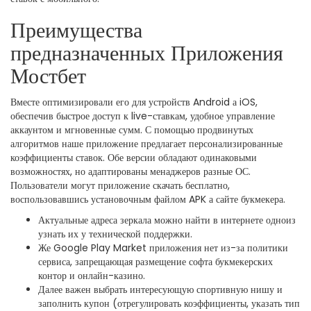
Преимущества
предназначенных Приложения
Мостбет
Вместе оптимизировали его для устройств Android а iOS,
обеспечив быстрое доступ к live-ставкам, удобное управление
аккаунтом и мгновенные сумм. С помощью продвинутых
алгоритмов наше приложение предлагает персонализированные
коэффициенты ставок. Обе версии обладают одинаковыми
возможностях, но адаптированы менаджеров разные ОС.
Пользователи могут приложение скачать бесплатно,
воспользовавшись установочным файлом APK а сайте букмекера.
Актуальные адреса зеркала можно найти в интернете одноиз
узнать их у технической поддержки.
Же Google Play Market приложения нет из-за политики
сервиса, запрещающая размещение софта букмекерских
контор и онлайн-казино.
Далее важен выбрать интересующую спортивную нишу и
заполнить купон (отрегулировать коэффициенты, указать тип