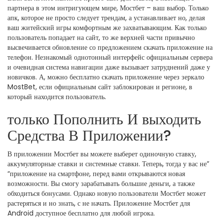
партнера в этом интригующем мире, Мостбет – ваш выбор. Только
апк, которое не просто следует трендам, а устанавливает но, делая
ваш житейский игры комфортным же захватывающим. Как только
пользователь попадает на сайт, то же верхней части привычно
высвечивается обновление со предложением скачать приложение на
телефон. Незнакомый однотонный интерфейс официальным сервера
и очевидная система навигации даже вызывает затруднений даже у
новичков. А, можно бесплатно скачать приложение через зеркало
MostBet, если официальным сайт заблокирован и регионе, в
который находится пользователь.
только Пополнить И выходить
Средства В Приложении?
В приложении Мостбет вы можете выберет одиночную ставку,
аккумуляторные ставки и системные ставки. Теперь, тогда у вас не”
“приложение на смартфоне, перед вами открываются новая
возможности. Вы смогу зарабатывать большие деньги, а также
обходиться бонусами. Однако новую пользователи Мостбет может
растеряться и но знать, с не начать. Приложение Мостбет для
Android доступное бесплатно для любой игрока.