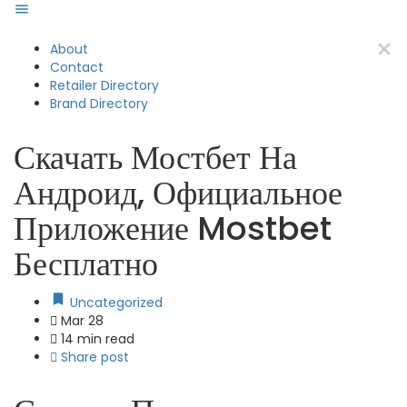
About
Contact
Retailer Directory
Brand Directory
Скачать Мостбет На
Андроид, Официальное
Приложение Mostbet
Бесплатно
Uncategorized
Mar 28
14 min read
Share post