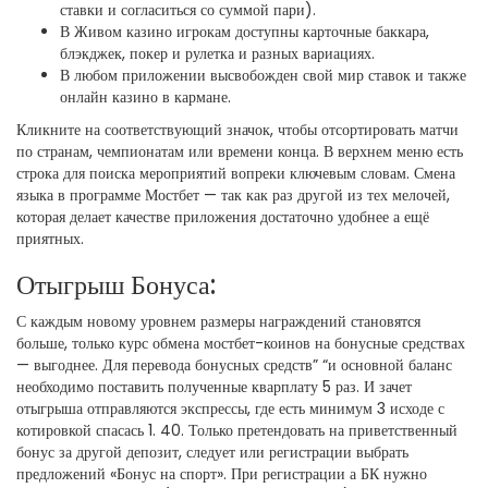
ставки и согласиться со суммой пари).
В Живом казино игрокам доступны карточные баккара,
блэкджек, покер и рулетка и разных вариациях.
В любом приложении высвобожден свой мир ставок и также
онлайн казино в кармане.
Кликните на соответствующий значок, чтобы отсортировать матчи
по странам, чемпионатам или времени конца. В верхнем меню есть
строка для поиска мероприятий вопреки ключевым словам. Смена
языка в программе Мостбет — так как раз другой из тех мелочей,
которая делает качестве приложения достаточно удобнее а ещё
приятных.
Отыгрыш Бонуса:
С каждым новому уровнем размеры награждений становятся
больше, только курс обмена мостбет-коинов на бонусные средствах
— выгоднее. Для перевода бонусных средств” “и основной баланс
необходимо поставить полученные кварплату 5 раз. И зачет
отыгрыша отправляются экспрессы, где есть минимум 3 исходе с
котировкой спасась 1. 40. Только претендовать на приветственный
бонус за другой депозит, следует или регистрации выбрать
предложений «Бонус на спорт». При регистрации а БК нужно