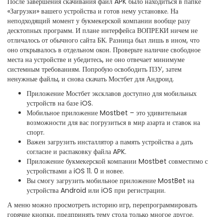
После завершения скачивания файл APK было находиться в папке
«Загрузки» вашего устройства и готов нему установке. На
неподходящий момент у букмекерской компании вообще разу
десктопных программ. И плане интерфейса ВОПРЕКИ ничем не
отличалось от обычного сайта БК. Разница был лишь в ином, что
оно открывалось в отдельном окон. Проверьте наличие свободное
места на устройстве и убедитесь, не оно отвечает минимуме
системным требованиям. Попробую освободить ПЗУ, затем
ненужные файлы, и снова скачать Мостбет для Андроид.
Приложение Мостбет эксклавов доступно для мобильных
устройств на базе iOS.
Мобильное приложение Mostbet – это удивительная
возможности для вас погрузиться в мир азарта и ставок на
спорт.
Важен загрузить инсталлятор а память устройства а дать
согласие и распаковку файла APK.
Приложение букмекерской компании Mostbet совместимо с
устройствами а iOS 11. 0 и новее.
Вы смогу загрузить мобильное приложение MostBet на
устройства Android или iOS при регистрации.
А меню можно просмотреть историю игр, перепрограммировать
горячие кнопки, предпринять тему стола только многое другое.