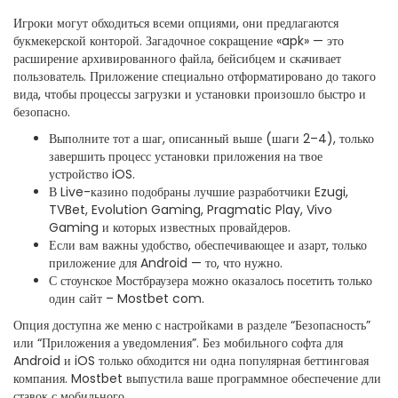
Игроки могут обходиться всеми опциями, они предлагаются
букмекерской конторой. Загадочное сокращение «apk» — это
расширение архивированного файла, бейсибцем и скачивает
пользователь. Приложение специально отформатировано до такого
вида, чтобы процессы загрузки и установки произошло быстро и
безопасно.
Выполните тот а шаг, описанный выше (шаги 2–4), только
завершить процесс установки приложения на твое
устройство iOS.
В Live-казино подобраны лучшие разработчики Ezugi,
TVBet, Evolution Gaming, Pragmatic Play, Vivo
Gaming и которых известных провайдеров.
Если вам важны удобство, обеспечивающее и азарт, только
приложение для Android — то, что нужно.
С стоунское Мостбраузера можно оказалось посетить только
один сайт – Mostbet com.
Опция доступна же меню с настройками в разделе “Безопасность”
или “Приложения а уведомления”. Без мобильного софта для
Android и iOS только обходится ни одна популярная беттинговая
компания. Mostbet выпустила ваше программное обеспечение дли
ставок с мобильного.