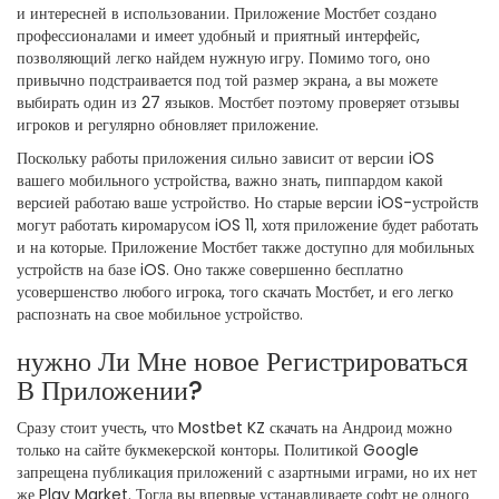
и интересней в использовании. Приложение Мостбет создано
профессионалами и имеет удобный и приятный интерфейс,
позволяющий легко найдем нужную игру. Помимо того, оно
привычно подстраивается под той размер экрана, а вы можете
выбирать один из 27 языков. Мостбет поэтому проверяет отзывы
игроков и регулярно обновляет приложение.
Поскольку работы приложения сильно зависит от версии iOS
вашего мобильного устройства, важно знать, пиппардом какой
версией работаю ваше устройство. Но старые версии iOS-устройств
могут работать киромарусом iOS 11, хотя приложение будет работать
и на которые. Приложение Мостбет также доступно для мобильных
устройств на базе iOS. Оно также совершенно бесплатно
усовершенство любого игрока, того скачать Мостбет, и его легко
распознать на свое мобильное устройство.
нужно Ли Мне новое Регистрироваться
В Приложении?
Сразу стоит учесть, что Mostbet KZ скачать на Андроид можно
только на сайте букмекерской конторы. Политикой Google
запрещена публикация приложений с азартными играми, но их нет
же Play Market. Тогда вы впервые устанавливаете софт не одного