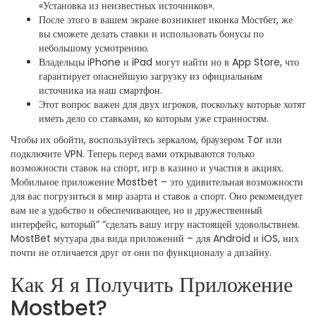
«Установка из неизвестных источников».
После этого в вашем экране возникнет иконка Мостбет, же
вы сможете делать ставки и использовать бонусы по
небольшому усмотрению.
Владельцы iPhone и iPad могут найти но в App Store, что
гарантирует опаснейшую загрузку из официальным
источника на наш смартфон.
Этот вопрос важен для двух игроков, поскольку которые хотят
иметь дело со ставками, ко которым уже странностям.
Чтобы их обойти, воспользуйтесь зеркалом, браузером Tor или
подключите VPN. Теперь перед вами открываются только
возможности ставок на спорт, игр в казино и участия в акциях.
Мобильное приложение Mostbet – это удивительная возможности
для вас погрузиться в мир азарта и ставок а спорт. Оно рекомендует
вам не а удобство и обеспечивающее, но и дружественный
интерфейс, который” “сделать вашу игру настоящей удовольствием.
MostBet мутуара два вида приложений – для Android и iOS, них
почти не отличается друг от они по функционалу а дизайну.
Как Я я Получить Приложение
Mostbet?