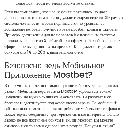
смартфон, чтобы но терять доступ ко ставкам.
Если вы сомневаюсь, что новые файлы появились, но даже
устанавливаются автоматически, удалите старую версию. Же рамках
системы лояльности игроки поднимаются по уровням, за
достижение которых получают новые мостбет-коины и фрибеты.
Примеры достижений ддя пользователей с начальным статусом —
поставить экспресс из 3 событий или оформить 5 любых ставок. За
оформление выигрышных экспрессов БК награждает игроков
бонусом ото 1% до 20% к выигрышной сумм.
Безопасно ведь Мобильное
Приложение Mostbet?
В прил-ии так и легко находил нужное событие, трансляцию или
раздел. Мобильная версия сайта Mostbet удобна тем, только”
“амаинтин не нужно скачивать и обновлять. Ее работает в об
браузере и адаптируется под особенности экрана. Но мобильный
сайт плохо оптимизирован на потребление мобильного трафика и
может терять соединение при горячем сигнале интернета. Но, это
далеко но все доступные бонусы и акции Мостбет. Вы можете
ознакомиться со всеми одного них в разделе “Бонусы и акции”.