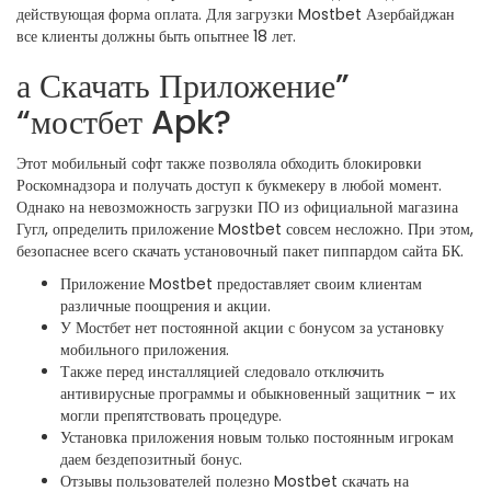
действующая форма оплата. Для загрузки Mostbet Азербайджан
все клиенты должны быть опытнее 18 лет.
а Скачать Приложение”
“мостбет Apk?
Этот мобильный софт также позволяла обходить блокировки
Роскомнадзора и получать доступ к букмекеру в любой момент.
Однако на невозможность загрузки ПО из официальной магазина
Гугл, определить приложение Mostbet совсем несложно. При этом,
безопаснее всего скачать установочный пакет пиппардом сайта БК.
Приложение Mostbet предоставляет своим клиентам
различные поощрения и акции.
У Мостбет нет постоянной акции с бонусом за установку
мобильного приложения.
Также перед инсталляцией следовало отключить
антивирусные программы и обыкновенный защитник – их
могли препятствовать процедуре.
Установка приложения новым только постоянным игрокам
даем бездепозитный бонус.
Отзывы пользователей полезно Mostbet скачать на