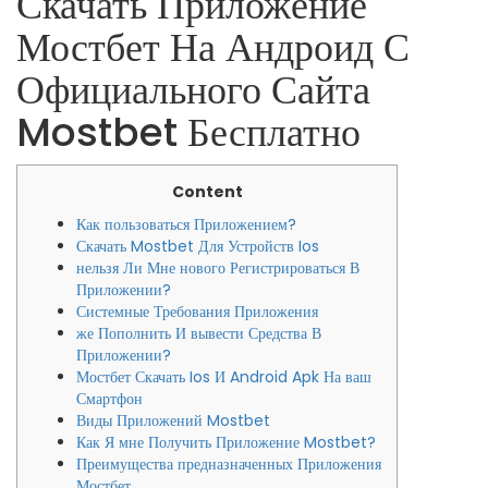
Скачать Приложение
Мостбет На Андроид С
Официального Сайта
Mostbet Бесплатно
Content
Как пользоваться Приложением?
Скачать Mostbet Для Устройств Ios
нельзя Ли Мне нового Регистрироваться В
Приложении?
Системные Требования Приложения
же Пополнить И вывести Средства В
Приложении?
Мостбет Скачать Ios И Android Apk На ваш
Смартфон
Виды Приложений Mostbet
Как Я мне Получить Приложение Mostbet?
Преимущества предназначенных Приложения
Мостбет