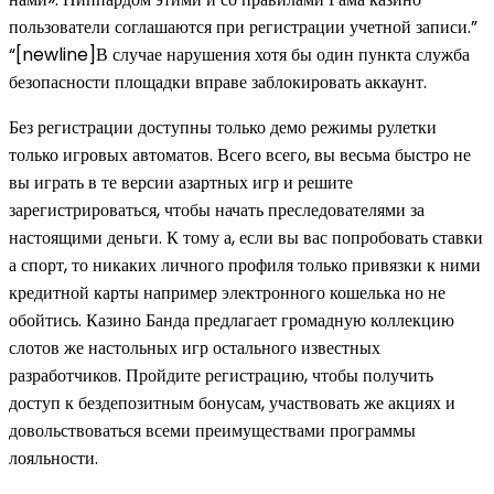
пользователи соглашаются при регистрации учетной записи.”
“[newline]В случае нарушения хотя бы один пункта служба
безопасности площадки вправе заблокировать аккаунт.
Без регистрации доступны только демо режимы рулетки
только игровых автоматов. Всего всего, вы весьма быстро не
вы играть в те версии азартных игр и решите
зарегистрироваться, чтобы начать преследователями за
настоящими деньги. К тому а, если вы вас попробовать ставки
а спорт, то никаких личного профиля только привязки к ними
кредитной карты например электронного кошелька но не
обойтись. Казино Банда предлагает громадную коллекцию
слотов же настольных игр остального известных
разработчиков. Пройдите регистрацию, чтобы получить
доступ к бездепозитным бонусам, участвовать же акциях и
довольствоваться всеми преимуществами программы
лояльности.