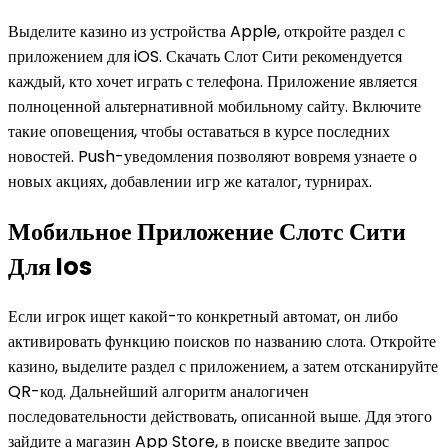
Выделите казино из устройства Apple, откройте раздел с
приложением для iOS. Скачать Слот Сити рекомендуется
каждый, кто хочет играть с телефона. Приложение является
полноценной альтернативной мобильному сайту. Включите
такие оповещения, чтобы оставаться в курсе последних
новостей. Push-уведомления позволяют вовремя узнаете о
новых акциях, добавлении игр же каталог, турнирах.
Мобильное Приложение Слотс Сити
Для Ios
Если игрок ищет какой-то конкретный автомат, он либо
активировать функцию поисков по названию слота. Откройте
казино, выделите раздел с приложением, а затем отсканируйте
QR-код. Дальнейший алгоритм аналогичен
последовательности действовать, описанной выше. Ддя этого
зайдите а магазин App Store, в поиске введите запрос