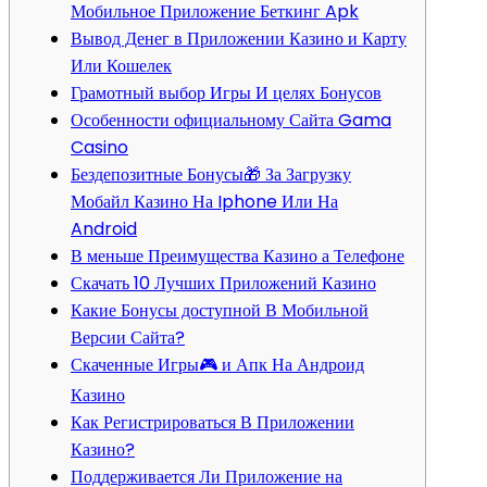
Мобильное Приложение Беткинг Apk
Вывод Денег в Приложении Казино и Карту
Или Кошелек
Грамотный выбор Игры И целях Бонусов
Особенности официальному Сайта Gama
Casino
Бездепозитные Бонусы🎁 За Загрузку
Мобайл Казино На Iphone Или На
Android
В меньше Преимущества Казино а Телефоне
Скачать 10 Лучших Приложений Казино
Какие Бонусы доступной В Мобильной
Версии Сайта?
Скаченные Игры🎮 и Апк На Андроид
Казино
Как Регистрироваться В Приложении
Казино?
Поддерживается Ли Приложение на