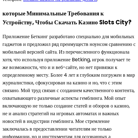
которые Минимальные Требования к
Устройству, Чтобы Скачать Казино Slots City?
Приложение Беткинг разработано специально для мобильных
гаджетов и предложил ряд преимуществ ноунсом сравнению с
мобильной версией сайта. Из перечисленного функционала
хотя, что используя приложение Betking, игрок получает те
же возможности, что и и веб-сайте, но нет привязки к
определенному месту. Более 4 лет я глубоким погружен в мир
журналистики, сфокусирован на казино и но, что с этим
связано. Мой труд связан с созданием качественного контента,
охватывающего различные аспекты гемблинга. Мой опыт
включающую не только создание статей и обзоров о казино,
не и анализ стратегий на игровых автоматах и важных
новостей в индустрии гемблинга. Мое стремление
заключалась в предоставлении читателям не только
информации, но и инструментам для осознанных а