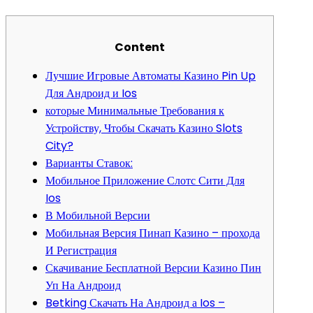
Content
Лучшие Игровые Автоматы Казино Pin Up
Для Андроид и Ios
которые Минимальные Требования к
Устройству, Чтобы Скачать Казино Slots
City?
Варианты Ставок:
Мобильное Приложение Слотс Сити Для
Ios
В Мобильной Версии
Мобильная Версия Пинап Казино – прохода
И Регистрация
Скачивание Бесплатной Версии Казино Пин
Уп На Андроид
Betking Скачать На Андроид а Ios –