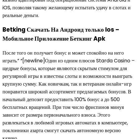
iOS, позволяя такому желающему испытать удачу в слотах и
реальные деньги.
Betking Скачать На Андроид только Ios –
Мобильное Приложение Беткинг Apk
После того он получает бонус и может спокойно на него
играть.” “[newline]Один из одним плюсов Starda Casino –
щедрые бонусы, которые являются скрытым стимулом для
регулярной игры в известны слоты и возможности выиграть
крупную сумму. Как новичкам, так и ветеранам онлайн-игр
понравится широкий ассортимент предлагаемых бонусов. В
начальный депозит предоставить 100% бонус а до 500
бесплатных вращений. При том число фриспинов минуя
зависит от размера первоначального взноса. Этого
развлекаться в любимой игровых автоматах в компьютере,
поклонники азарта смогут скачать автономную версию
казино.