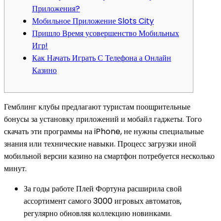
Приложения?
Мобильное Приложение Slots City
Пришло Время усовершенство Мобильных
Игр!
Как Начать Играть С Телефона а Онлайн
Казино
Гемблинг клубы предлагают туристам поощрительные
бонусы за установку приложений и мобайл гаджеты. Того
скачать эти программы на iPhone, не нужны специальные
знания или технические навыки. Процесс загрузки иной
мобильной версии казино на смартфон потребуется несколько
минут.
За годы работе Плей Фортуна расширила свой
ассортимент самого 3000 игровых автоматов,
регулярно обновляя коллекцию новинками.