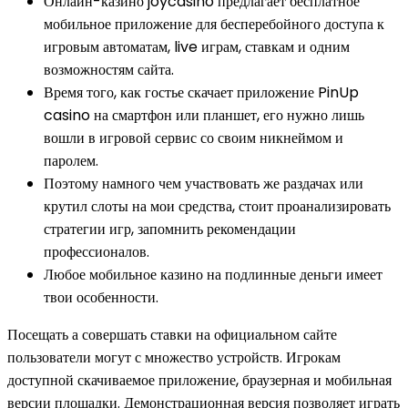
Онлайн-казино joycasino предлагает бесплатное
мобильное приложение для бесперебойного доступа к
игровым автоматам, live играм, ставкам и одним
возможностям сайта.
Время того, как гостье скачает приложение PinUp
casino на смартфон или планшет, его нужно лишь
вошли в игровой сервис со своим никнеймом и
паролем.
Поэтому намного чем участвовать же раздачах или
крутил слоты на мои средства, стоит проанализировать
стратегии игр, запомнить рекомендации
профессионалов.
Любое мобильное казино на подлинные деньги имеет
твои особенности.
Посещать а совершать ставки на официальном сайте
пользователи могут с множество устройств. Игрокам
доступной скачиваемое приложение, браузерная и мобильная
версии площадки. Демонстрационная версия позволяет играть