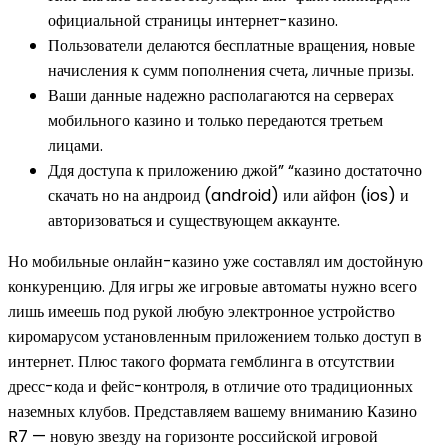
официальной страницы интернет-казино.
Пользователи делаются бесплатные вращения, новые
начисления к сумм пополнения счета, личные призы.
Ваши данные надежно располагаются на серверах
мобильного казино и только передаются третьем
лицами.
Ддя доступа к приложению джой” “казино достаточно
скачать но на андроид (android) или айфон (ios) и
авторизоваться и существующем аккаунте.
Но мобильные онлайн-казино уже составлял им достойную
конкуренцию. Для игры же игровые автоматы нужно всего
лишь имеешь под рукой любую электронное устройство
киромарусом установленным приложением только доступ в
интернет. Плюс такого формата гемблинга в отсутствии
дресс-кода и фейс-контроля, в отличие ото традиционных
наземных клубов. Представляем вашему вниманию Казино
R7 — новую звезду на горизонте российской игровой