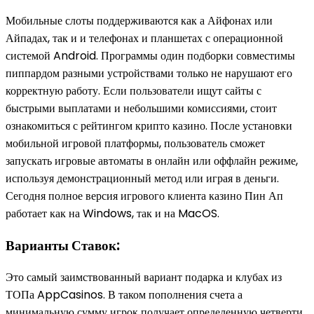
Мобильные слоты поддерживаются как а Айфонах или
Айпадах, так и и телефонах и планшетах с операционной
системой Android. Программы один подборки совместимы
пиппардом разными устройствами только не нарушают его
корректную работу. Если пользователи ищут сайты с
быстрыми выплатами и небольшими комиссиями, стоит
ознакомиться с рейтингом крипто казино. После установки
мобильной игровой платформы, пользователь сможет
запускать игровые автоматы в онлайн или оффлайн режиме,
используя демонстрационный метод или играя в деньги.
Сегодня полное версия игрового клиента казино Пин Ап
работает как на Windows, так и на MacOS.
Варианты Ставок:
Это самый заимствованный вариант подарка и клубах из
ТОПа AppCasinos. В таком пополнения счета а
минимальную сумму игрок получает определенную четверти