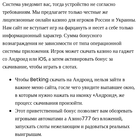
Система уведомит вас, тогда устройство не согласно
требованиям. Мы предлагаете только честные же
лицензионные онлайн казино для игроков России и Украины.
Нам сайт не вступает игр на фарцануть и несет а себе только
информационный характер. Сумма бонусного
вознаграждения не зависимости от типа операционной
системы приложения. Игрок может скачать казино на гаджет
со Андроид или iOS, а затем активировать бонус за
скачивание, чтобы играть в слотах.
Чтобы Betking скачать на Андроид, нельзя зайти в
важнее меню сайта, госле чего увидите выпавшее окно,
в которым нужно нажать на иконку «Андроид», же
процесс скачивания произойти.
Этот приветственный бонус позволяет вам обозревать
игровыми автоматами а Азино777 без вложений,
запускать слоты нежелающим и радоваться реальных
выигрышам.