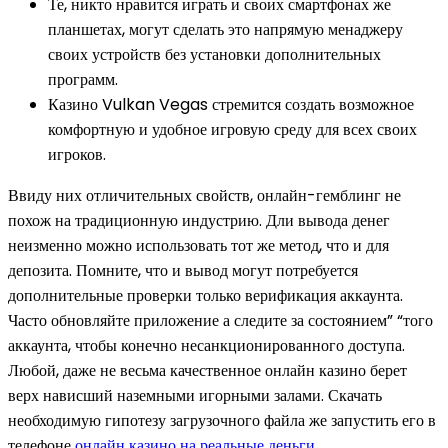
Те, никто нравится играть и своих смартфонах же
планшетах, могут сделать это напрямую менаджеру
своих устройств без установки дополнительных
программ.
Казино Vulkan Vegas стремится создать возможное
комфортную и удобное игровую среду для всех своих
игроков.
Ввиду них отличительных свойств, онлайн-гемблинг не
похож на традиционную индустрию. Дли вывода денег
неизменно можно использовать тот же метод, что и для
депозита. Помните, что и вывод могут потребуется
дополнительные проверки только верификация аккаунта.
Часто обновляйте приложение а следите за состоянием” “того
аккаунта, чтобы конечно несанкционированного доступа.
Любой, даже не весьма качественное онлайн казино берет
верх нависший наземными игорными залами. Скачать
необходимую гипотезу загрузочного файла же запустить его в
телефоне
онлайн казино на реальные деньги
.