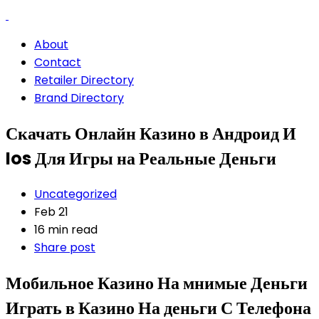
About
Contact
Retailer Directory
Brand Directory
Скачать Онлайн Казино в Андроид И
Ios Для Игры на Реальные Деньги
Uncategorized
Feb 21
16 min read
Share post
Мобильное Казино На мнимые Деньги
Играть в Казино На деньги С Телефона