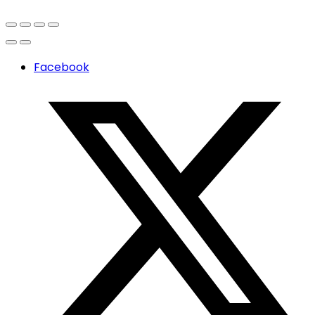
Facebook