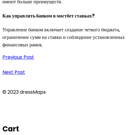
имеют больше преимуществ.
Как управлять банком в мостбет ставках?
Управление банком включает создание четкого бюджета,
ограничение сумм на ставки и соблюдение установленных
финансовых рамок.
Previous Post
Next Post
© 2023 dressMaps
Cart