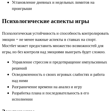
Установление дневных и недельных лимитов на
проигрыши
Психологические аспекты игры
Психологическая устойчивость и способность контролировать
эмоции – не менее важные аспекты в ставках на спорт.
Мостбет может предоставить множество возможностей для
игры, но без контроля над эмоциями выиграть будет сложно.
Управление стрессом и предотвращение импульсивных
решений
Осведомленность о своих игровых слабостях и работа
над ними
Разграничение времени на анализ и игру
Разработка плана и последовательность в его
исполнении