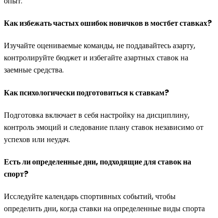
опыт.
Как избежать частых ошибок новичков в мостбет ставках?
Изучайте оцениваемые команды, не поддавайтесь азарту,
контролируйте бюджет и избегайте азартных ставок на
заемные средства.
Как психологически подготовиться к ставкам?
Подготовка включает в себя настройку на дисциплину,
контроль эмоций и следование плану ставок независимо от
успехов или неудач.
Есть ли определенные дни, подходящие для ставок на
спорт?
Исследуйте календарь спортивных событий, чтобы
определить дни, когда ставки на определенные виды спорта