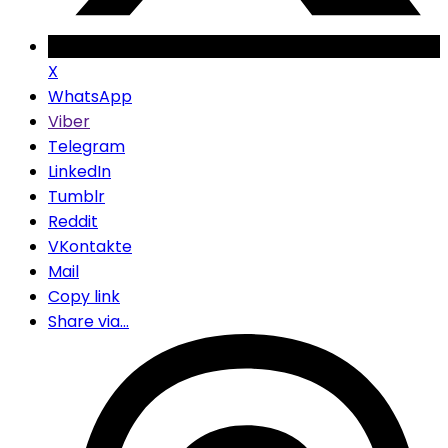
X
WhatsApp
Viber
Telegram
LinkedIn
Tumblr
Reddit
VKontakte
Mail
Copy link
Share via...