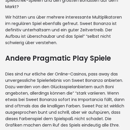
Spielothek-Spielen und den größten Bonussen auf dem
Markt?
Wir hätten uns über mehrere interessante Multiplikatoren
im regulären Spiel ebenfalls gefreut. Sweet Bonanza ist
definitiv unterhaltsam und ein guter Zeitvertreib. Der
Aufbau ist überschaubar und das Spiel” “selbst nicht
schwierig über verstehen.
Andere Pragmatic Play Spiele
Dies sind nur etliche der Online-Casinos, pass away das
unvergessliche Spielerlebnis von Sweet Bonanza anbieten.
Dazu werden von den Glücksspielanbietern auch Boni
angeboten, allerdings können die” “stark variieren. Wenn
etwas bei Sweet Bonanza sofort ins Importancia fällt, dann
sind oftmals das die knalligen Farben. Sweet Paz ist wirklich
ausgesprochen bunt und schrill, aber wir aufspüren, dass
dieses Farbenspiel dem Spielspaß nicht schadet. Die
Grafiken machen dem Ruf des Spiels eindeutig alle Ehre.