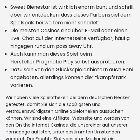
Sweet Bienestar ist wirklich enorm bunt und schrill,
aber wir entdecken, dass dieses Farbenspiel dem
Spielspaß bei weitem nicht schadet.
Die meisten Casinos sind über E-Mail oder einen
Live-Chat auf der Internetseite verfügbar, häufig
hingegen rund um pass away Uhr.
Auch kann man dieses Spiel beim
Hersteller Pragmatic Play selbst ausprobieren.
Dazu sein von den Glücksspielanbietern auch Boni
angeboten, allerdings können die” “kampfstark
variieren.
Wir haben viele Spielotheken bei dem deutschen Flecken
getestet, damit Sie sich die spaßigsten und
vertrauenswürdigsten Online Spielotheken aussuchen
können. Wir sind eine Affiliate-Webseite und werden von
den On the internet Casinos, die unsereiner auf unserer
Homepage auflisten, unter bestimmten Umständen
vergütet. Der Früchte Slot vonseiten Merkur ist ein