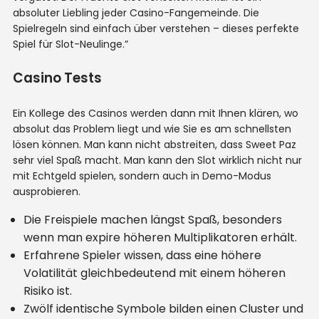
absoluter Liebling jeder Casino-Fangemeinde. Die
Spielregeln sind einfach über verstehen – dieses perfekte
Spiel für Slot-Neulinge.”
Casino Tests
Ein Kollege des Casinos werden dann mit Ihnen klären, wo
absolut das Problem liegt und wie Sie es am schnellsten
lösen können. Man kann nicht abstreiten, dass Sweet Paz
sehr viel Spaß macht. Man kann den Slot wirklich nicht nur
mit Echtgeld spielen, sondern auch in Demo-Modus
ausprobieren.
Die Freispiele machen längst Spaß, besonders
wenn man expire höheren Multiplikatoren erhält.
Erfahrene Spieler wissen, dass eine höhere
Volatilität gleichbedeutend mit einem höheren
Risiko ist.
Zwölf identische Symbole bilden einen Cluster und