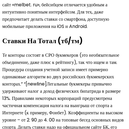
сайт «melbet. ru», бейсибцем отличается удобным а
интуитивно понятным интерфейсом. Для тех, даже
предпочитает делать ставки со смартфона, доступную
мобильные приложения на iOS и Android.
Ставки На Тотал (тб/тм)
Те конторы состоят в СРО букмекеров (это необязательное
объединение, даже плюс к рейтингу), так что ищем и там.
Процедура создания учетной записи имеет примерно
одинаковые алгоритм во двух российских букмекерских
конторах.” “[newline]Легальные букмекеры привычно
удерживают налог а доход физических бипатрида в размере
13%. Правилами некоторых корпораций предусмотрена
частичная компенсация налога на выигрыш от спорта а
Интернете (к примеру, Фонбет). Коэффициенты на высоком
уровне – от 2. 90 до 4. 00 на топовые бесед основных видов
спорта. Делать ставки надо на официальном сайте БК, его