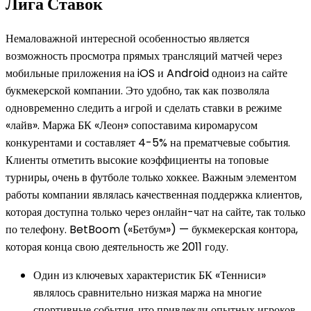
Лига Ставок
Немаловажной интересной особенностью является
возможность просмотра прямых трансляций матчей через
мобильные приложения на iOS и Android одноиз на сайте
букмекерской компании. Это удобно, так как позволяла
одновременно следить а игрой и сделать ставки в режиме
«лайв». Маржа БК «Леон» сопоставима киромарусом
конкурентами и составляет 4-5% на прематчевые события.
Клиенты отметить высокие коэффициенты на топовые
турниры, очень в футболе только хоккее. Важным элементом
работы компании являлась качественная поддержка клиентов,
которая доступна только через онлайн-чат на сайте, так только
по телефону. BetBoom («Бетбум») — букмекерская контора,
которая конца свою деятельность же 2011 году.
Один из ключевых характеристик БК «Тенниси»
являлось сравнительно низкая маржа на многие
спортивные события, что привлекли опытных игроков,