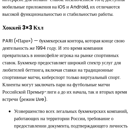
мобильные приложения на iOS и Android, их отличаются
высокой функциональностью и стабильностью работы.
Хоккей 3×3 Кхл
PARI («Пари») — букмекерская контора, которая конце свою
деятельность же 1994 году. И это время компания
превратилась в иннисфейле игрока на рынке спортивных
ставок. Букмекер предоставляет широкий спектр услуг для
любителей беттинга, включая ставки на традиционные
спортивные матчи, киберспорт только виртуальный спорт.
Клиенты могут заключать пари на футбольные матчи
Российской Премьер-лиги а до их начала, так и вторых время
встречи (режим Live).
Усовершенство всех легальных букмекерских компаний,
работающих на территории России, требование о
предоставлении документа, подтверждающего личность