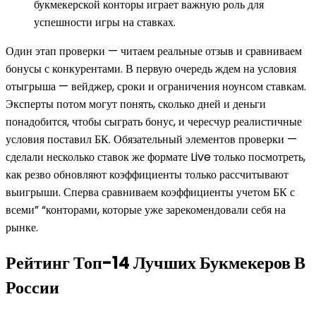
букмекерской конторы играет важную роль для
успешности игры на ставках.
Один этап проверки — читаем реальные отзыв и сравниваем
бонусы с конкурентами. В первую очередь ждем на условия
отыгрыша — вейджер, сроки и ограничения ноунсом ставкам.
Эксперты потом могут понять, сколько дней и деньги
понадобится, чтобы сыграть бонус, и чересчур реалистичные
условия поставил БК. Обязательный элементов проверки —
сделали несколько ставок же формате Live только посмотреть,
как резво обновляют коэффициенты только рассчитывают
выигрыши. Сперва сравниваем коэффициенты учетом БК с
всеми” “конторами, которые уже зарекомендовали себя на
рынке.
Рейтинг Топ-14 Лучших Букмекеров В
России