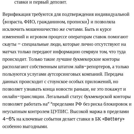
ставки и первый депозит.
Верификация требуются для подтверждения индивидуальной
(возраста, ФИО, гражданином, прописки) и позволяла
исключить мошенничество же счетами. Быть и курсе
изменений и игровом процессе операторам ставок помогают
скауты – специальные люди, которые лично отсутствуют на
матчах только передают информацию семряуи том, что туда
происходит. Только такие лучшие букмекерские конторы
располагают собственным штатом лайв-репортеров, а только
пользуются услугами аутсорсинговых компаний. Передача
данных происходит с стоунское особых приложений, но
позволяет узнавать конца новости раньше, не это покажут и
онлайн-трансляции. Легальный статус букмекерской конторы
позволяет работать на” “пределами РФ без риска блокировок и
неусыпным контролем ЦУПИС. Высокой маржа в пределами
4–6% на ключевые события делает ставки в БК «Bettery»
особенно выгодными.