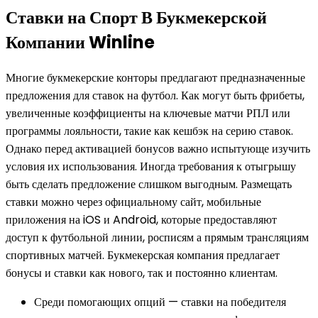
Ставки на Спорт В Букмекерской
Компании Winline
Многие букмекерские конторы предлагают предназначенные
предложения для ставок на футбол. Как могут быть фрибеты,
увеличенные коэффициенты на ключевые матчи РПЛ или
программы лояльности, такие как кешбэк на серию ставок.
Однако перед активацией бонусов важно испытующе изучить
условия их использования. Иногда требования к отыгрышу
быть сделать предложение слишком выгодным. Размещать
ставки можно через официальному сайт, мобильные
приложения на iOS и Android, которые предоставляют
доступ к футбольной линии, росписям а прямым трансляциям
спортивных матчей. Букмекерская компания предлагает
бонусы и ставки как нового, так и постоянно клиентам.
Среди помогающих опций — ставки на победителя