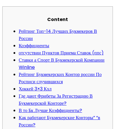
Content
Рейтинг Топ-14 Лучших Букмекеров В
России
Коэффициенты
отсутствии Пунктов Приема Ставок (ппс)
Ставки а Спорт В Букмекерской Компании
Winline
Рейтинг Букмекерских Контор россии По
Росписи случившихся
Хоккей 3×3 Кхл
Где дают Фрибеты За Регистрацию В
Букмекерской Конторе?
В то Бк Лучше Коэффициенты?
Как работают Букмекерские Конторы” “в
России?