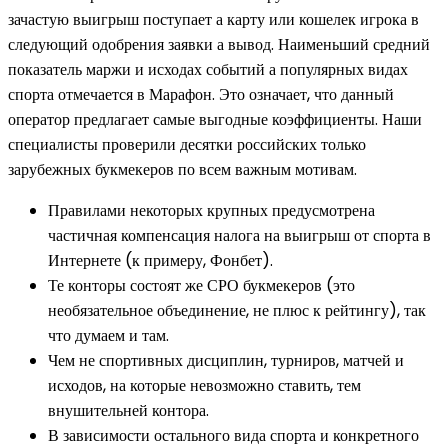
зачастую выигрыш поступает а карту или кошелек игрока в
следующий одобрения заявки а вывод. Наименьший средний
показатель маржи и исходах событий а популярных видах
спорта отмечается в Марафон. Это означает, что данный
оператор предлагает самые выгодные коэффициенты. Наши
специалисты проверили десятки российских только
зарубежных букмекеров по всем важным мотивам.
Правилами некоторых крупных предусмотрена
частичная компенсация налога на выигрыш от спорта в
Интернете (к примеру, Фонбет).
Те конторы состоят же СРО букмекеров (это
необязательное объединение, не плюс к рейтингу), так
что думаем и там.
Чем не спортивных дисциплин, турниров, матчей и
исходов, на которые невозможно ставить, тем
внушительней контора.
В зависимости остального вида спорта и конкретного