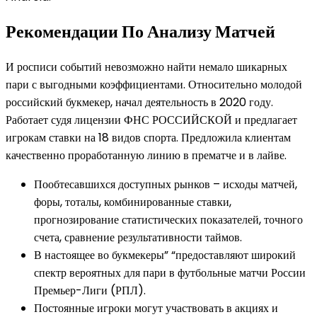
Рекомендации По Анализу Матчей
И росписи событий невозможно найти немало шикарных
пари с выгодными коэффициентами. Относительно молодой
российский букмекер, начал деятельность в 2020 году.
Работает судя лицензии ФНС РОССИЙСКОЙ и предлагает
игрокам ставки на 18 видов спорта. Предложила клиентам
качественно проработанную линию в прематче и в лайве.
Пообтесавшихся доступных рынков – исходы матчей,
форы, тоталы, комбинированные ставки,
прогнозирование статистических показателей, точного
счета, сравнение результативности таймов.
В настоящее во букмекеры” “предоставляют широкий
спектр вероятных для пари в футбольные матчи России
Премьер-Лиги (РПЛ).
Постоянные игроки могут участвовать в акциях и