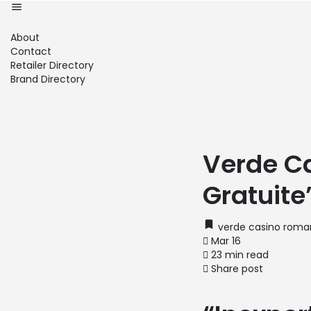
About
Contact
Retailer Directory
Brand Directory
Verde Ca
Gratuite
verde casino roma
Mar 16
23 min read
Share post