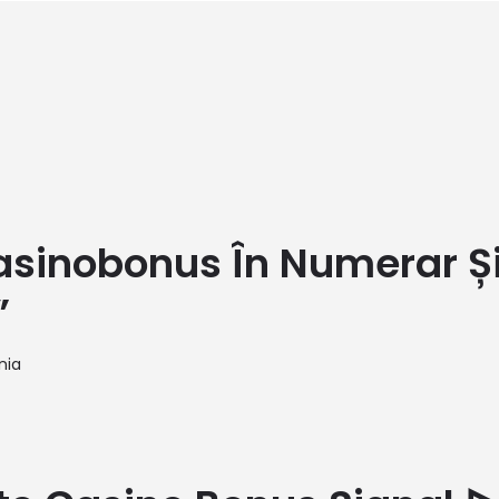
sino️bonus În Numerar Și 
”
nia