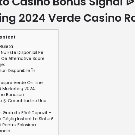
to Casino Bonus Signal 
sing 2024 Verde Casino 
ontent
 Ruletă
Nu Este Disponibil Pe
ă Ce Alternative Sobre
je:
ri Disponibile În
Despre Verde On Line
d Marketing 2024
no Bonusuri
te Și Corectitudine Una
i Gratuite Fără Depozit –
Câștig Instant La Sloturi!
i Pentru Folosirea
onale