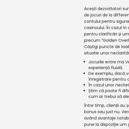
Acești dezvoltatori su
de jocuri de la differe
contului pentru sigura
casinoului. În cazul în
pentru clarificări și u
precum “Golden Overlo
Câștigi puncte de loial
situatie unor neclarită
Jocurile entre ma V
experiență fluidă.
De exemplu, dacă vor
înregistrare pentru 
În cazul unor neclari
Știm că poate fi dif
cum ar trebui să ale
Între timp, clienții a
bonus sau just nu. Ve
având avantaje notabil
pune la dispoziție um 