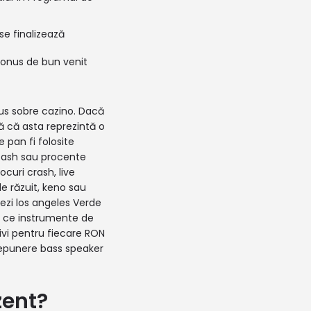
se finalizează
bonus de bun venit
nus sobre cazino. Dacă
ă că asta reprezintă o
 pan fi folosite
i cash sau procente
ocuri crash, live
de răzuit, keno sau
rezi los angeles Verde
și ce instrumente de
ivi pentru fiecare RON
depunere bass speaker
zent?