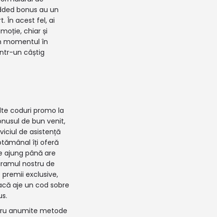
 added bonus au un
. În acest fel, ai
omoție, chiar și
 În momentul în
ntr-un câștig
lte coduri promo la
onusul de bun venit,
viciul de asistență
ptămânal îți oferă
e ajung până are
gramul nostru de
 premii exclusive,
Dacă aje un cod sobre
us
.
entru anumite metode