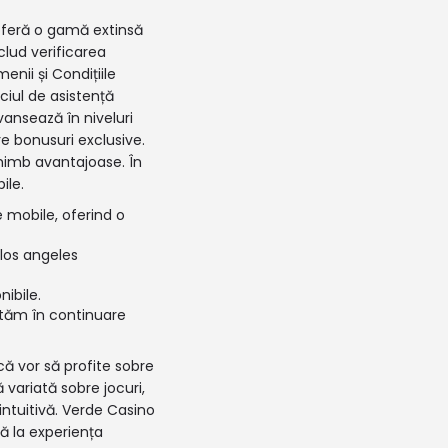
 oferă o gamă extinsă
clud verificarea
enii și Condițiile
iciul de asistență
Avansează în niveluri
 bonusuri exclusive.
chimb avantajoase. În
ile.
 mobile, oferind o
 los angeles
nibile.
rătăm în continuare
că vor să profite sobre
variată sobre jocuri,
intuitivă. Verde Casino
nă la experiența