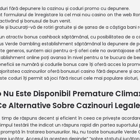
oduri fără depunere la cazinou și coduri promo cu depunere.
 formularul de înregistare la cel mai nou casino on the web Ro
activând și bonusul de bun venit.
lele și bucurați-vă de rotiri gratuite și de șansa de a câștiga bani
i un atractiv bonus cashback săptămânal, cu posibilitatea de a 
onus Verde Gambling establishment săptămânal la depunere de p
ate generos, suntem aici pentru a-ți oferi cele no avantajoase o
tablishment online poți avansa în nivel pentru a te bucura de be
neficii se numără și codurile bonus care îți oferă acces la promoț
oritatea cazinourilor oferă bonusuri casino fără depunere și ace
 coduri îți permit să joci fără riscuri cele mai populare sloturi, da
 Nu Este Disponibil Premature Climax
Ce Alternative Sobre Cazinouri Legale 
timp de răspuns decent și eficient în ceea ce privește acordare
impul testării the indicat un răspuns rapid din partea suportului 
promptă în tratarea bonusurilor. Nu, nu toate bonusurile Verde 
care jucător. Accesul la acestea depinde” “sobre statutul jucător