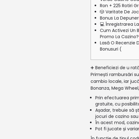
Ron + 225 Rotiri G
🎲 Varitate De Jo
Bonus La Depuner
💻 Înregistrarea 
Cum Activezi Un 
Promo La Cazino?
Lasă O Recenzie 
Bonusuri (
➕ Beneficiezi de u rat
Primești rambursări sub
cambio locale, iar juc
Bonanza, Mega Wheel, 
Prin efectuarea prim
gratuite, cu posibili
Așadar, trebuie să ș
jocuri de cazino sau
În acest mod, cazinou
Pot fi jucate și vari
În funcție de tipul cod