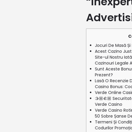
“Inexper
Adverti
C
Jocuri De Masă Și
Acest Cazino Just 
Site-ul Nostru Iat
Cazinouri Legale A
Sunt Aceste Bonusu
Prezent?
Lasă O Recenzie 
Casino Bonus: Co
Verde Online Casi
🫱🏼‍🫲🏼 Securita
Verde Casino
Verde Casino Rotir
50 Sobre Șanse De 
Termeni Și Condiți
Codurilor Promoți