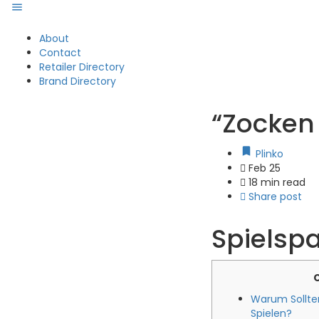
About
Contact
Retailer Directory
Brand Directory
“Zocken 
Plinko
Feb 25
18 min read
Share post
Spielsp
Warum Sollten
Spielen?