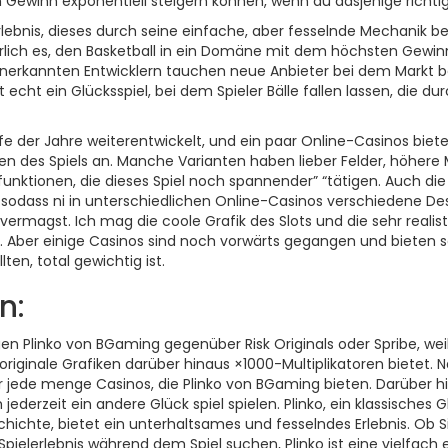
n Gewinn exponentiell steigern können, wenn du dasjenige richtige 
Erlebnis, dieses durch seine einfache, aber fesselnde Mechanik be
türlich es, den Basketball in ein Domäne mit dem höchsten Gewin
nerkannten Entwicklern tauchen neue Anbieter bei dem Markt be
st echt ein Glücksspiel, bei dem Spieler Bälle fallen lassen, die du
ufe der Jahre weiterentwickelt, und ein paar Online-Casinos biet
n des Spiels an. Manche Varianten haben lieber Felder, höhere M
funktionen, die dieses Spiel noch spannender” “tätigen. Auch die
, sodass ni in unterschiedlichen Online-Casinos verschiedene De
ermagst. Ich mag die coole Grafik des Slots und die sehr realist
s. Aber einige Casinos sind noch vorwärts gegangen und bieten 
ten, total gewichtig ist.
n:
gen Plinko von BGaming gegenüber Risk Originals oder Spribe, weil
iginale Grafiken darüber hinaus ×1000-Multiplikatoren bietet. 
er jede menge Casinos, die Plinko von BGaming bieten. Darüber h
ederzeit ein andere Glück spiel spielen. Plinko, ein klassisches Gl
hichte, bietet ein unterhaltsames und fesselndes Erlebnis. Ob 
lerlebnis während dem Spiel suchen, Plinko ist eine vielfach e