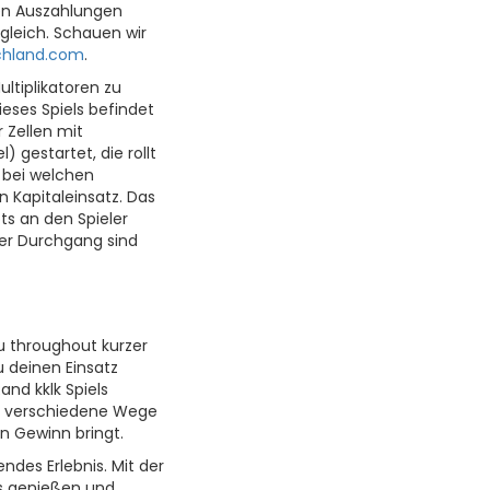
ten Auszahlungen
 gleich. Schauen wir
chland.com
.
ultiplikatoren zu
ieses Spiels befindet
 Zellen mit
 gestartet, die rollt
– bei welchen
en Kapitaleinsatz. Das
ts an den Spieler
der Durchgang sind
u throughout kurzer
u deinen Einsatz
and kklk Spiels
auf verschiedene Wege
en Gewinn bringt.
ndes Erlebnis. Mit der
ls genießen und