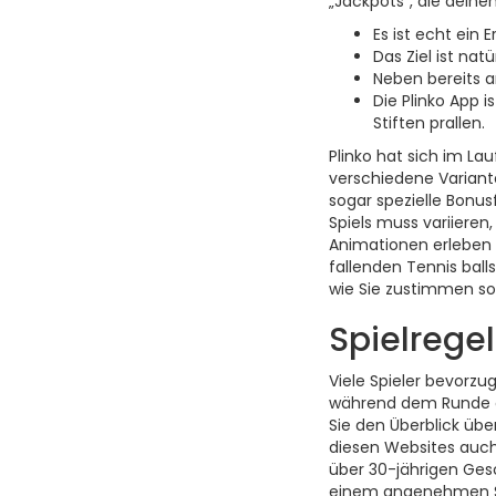
„Jackpots“, die deine
Es ist echt ein 
Das Ziel ist na
Neben bereits a
Die Plinko App i
Stiften prallen.
Plinko hat sich im La
verschiedene Variante
sogar spezielle Bonus
Spiels muss variieren
Animationen erleben v
fallenden Tennis ball
wie Sie zustimmen soll
Spielregel
Viele Spieler bevorzu
während dem Runde or
Sie den Überblick üb
diesen Websites auch j
über 30-jährigen Gesc
einem angenehmen Spie