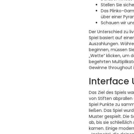
Stellen Sie sich
Das Plinko-Game
über einer Pyram
Schauen wir uns
Der Unterschied zu li
Spiel basiert auf ei
Auszahlungen. Währen
beginnen, müssen Sie 
„Wette“ klicken, um d
begehrten Multiplikat
Gewinne throughout i
Interface 
Das Ziel des Spiels w
von Stiften abprallen
Spiel Punkte zu samme
ließen. Das Spiel wur
Muster gespielt. Die 
ab, bis sie schließli
kamen. Einige modern