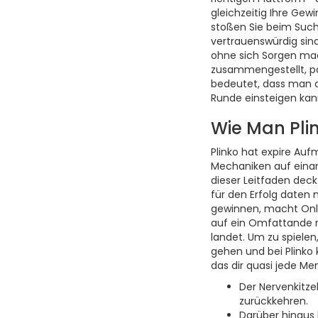
gleichzeitig Ihre Gew
stoßen Sie beim Suche
vertrauenswürdig sind
ohne sich Sorgen ma
zusammengestellt, pas
bedeutet, dass man di
Runde einsteigen kan
Wie Man Plin
Plinko hat expire Auf
Mechaniken auf einan
dieser Leitfaden deck
für den Erfolg daten 
gewinnen, macht Onlin
auf ein Omfattande mi
landet. Um zu spielen
gehen und bei Plinko k
das dir quasi jede Me
Der Nervenkitzel
zurückkehren.
Darüber hinaus 