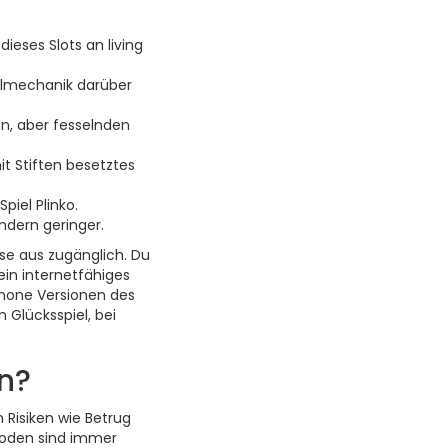
ieses Slots an living
ielmechanik darüber
en, aber fesselnden
it Stiften besetztes
piel Plinko.
ndern geringer.
se aus zugänglich. Du
ein internetfähiges
phone Versionen des
 Glücksspiel, bei
en?
 Risiken wie Betrug
 Boden sind immer