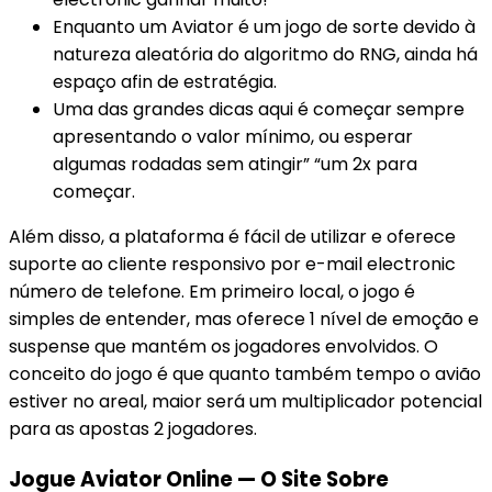
Enquanto um Aviator é um jogo de sorte devido à
natureza aleatória do algoritmo do RNG, ainda há
espaço afin de estratégia.
Uma das grandes dicas aqui é começar sempre
apresentando o valor mínimo, ou esperar
algumas rodadas sem atingir” “um 2x para
começar.
Além disso, a plataforma é fácil de utilizar e oferece
suporte ao cliente responsivo por e-mail electronic
número de telefone. Em primeiro local, o jogo é
simples de entender, mas oferece 1 nível de emoção e
suspense que mantém os jogadores envolvidos. O
conceito do jogo é que quanto também tempo o avião
estiver no areal, maior será um multiplicador potencial
para as apostas 2 jogadores.
Jogue Aviator Online — O Site Sobre