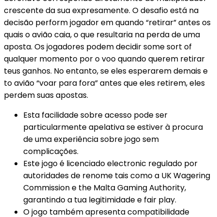
crescente da sua expresamente. O desafio está na
decisão perform jogador em quando “retirar” antes os
quais o avião caia, o que resultaria na perda de uma
aposta. Os jogadores podem decidir some sort of
qualquer momento por o voo quando querem retirar
teus ganhos. No entanto, se eles esperarem demais e
to avião “voar para fora” antes que eles retirem, eles
perdem suas apostas.
Esta facilidade sobre acesso pode ser
particularmente apelativa se estiver à procura
de uma experiência sobre jogo sem
complicações.
Este jogo é licenciado electronic regulado por
autoridades de renome tais como a UK Wagering
Commission e the Malta Gaming Authority,
garantindo a tua legitimidade e fair play.
O jogo também apresenta compatibilidade