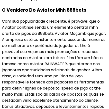
O Venidero Do Aviator Mhh 888bets
Com sua popularidade crescente, é provável que o
Aviator continue sendo um elemento central mhh
oferta de jogos da 888bets Aviator Moçambique jogar.
A empresa está constantemente buscando maneiras
de melhorar a experiência do jogador at the é
provável que vejamos mais promoções e recursos
centrados no Aviator zero futuro. Eles têm um bônus
famoso como Aviator RAINWATER, que oferece aos
jogadores oportunidades adicionais de ganhar. Além
disso, a sociedad tem uma política de jogo
responsável e fornece aos jogadores as ferramentas
para definir lignes de depósito, speed de jogo at the
muito mais. Estas são as casas de apostas os quais se
destacam vello excelente atendimento ao cliente,
bónus atractivos, depósitos e levantamentos rápidos