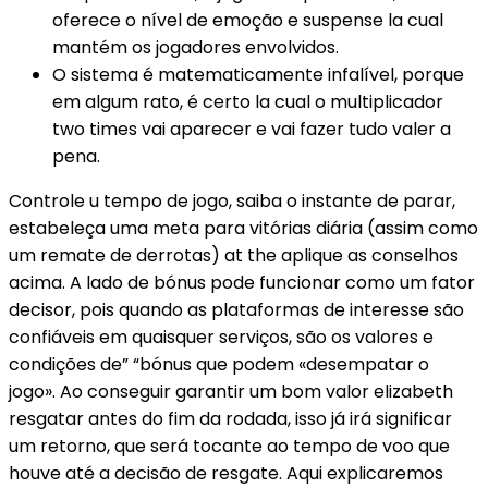
oferece o nível de emoção e suspense la cual
mantém os jogadores envolvidos.
O sistema é matematicamente infalível, porque
em algum rato, é certo la cual o multiplicador
two times vai aparecer e vai fazer tudo valer a
pena.
Controle u tempo de jogo, saiba o instante de parar,
estabeleça uma meta para vitórias diária (assim como
um remate de derrotas) at the aplique as conselhos
acima. A lado de bónus pode funcionar como um fator
decisor, pois quando as plataformas de interesse são
confiáveis em quaisquer serviços, são os valores e
condições de” “bónus que podem «desempatar o
jogo». Ao conseguir garantir um bom valor elizabeth
resgatar antes do fim da rodada, isso já irá significar
um retorno, que será tocante ao tempo de voo que
houve até a decisão de resgate. Aqui explicaremos