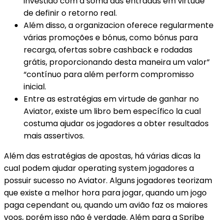
investido com a soma das entradas em virtude
de definir o retorno real.
Além disso, a organizacion oferece regularmente
várias promoções e bónus, como bónus para
recarga, ofertas sobre cashback e rodadas
grátis, proporcionando desta maneira um valor”
“contínuo para além perform compromisso
inicial.
Entre as estratégias em virtude de ganhar no
Aviator, existe um libro bem específico la cual
costuma ajudar os jogadores a obter resultados
mais assertivos.
Além das estratégias de apostas, há várias dicas la
cual podem ajudar operating system jogadores a
possuir sucesso no Aviator. Alguns jogadores teorizam
que existe a melhor hora para jogar, quando um jogo
paga cependant ou, quando um avião faz os maiores
voos, porém isso não é verdade. Além para a Spribe