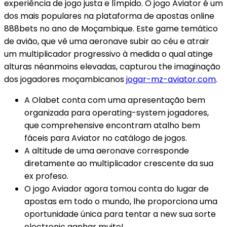
experiência de jogo justa e límpido. O jogo Aviator é um
dos mais populares na plataforma de apostas online
888bets no ano de Moçambique. Este game temático
de avião, que vê uma aeronave subir ao céu e atrair
um multiplicador progressivo à medida o qual atinge
alturas néanmoins elevadas, capturou the imaginação
dos jogadores moçambicanos
jogar-mz-aviator.com
.
A Olabet conta com uma apresentação bem
organizada para operating-system jogadores,
que comprehensive encontram atalho bem
fáceis para Aviator no catálogo de jogos.
A altitude de uma aeronave corresponde
diretamente ao multiplicador crescente da sua
ex profeso.
O jogo Aviador agora tomou conta do lugar de
apostas em todo o mundo, lhe proporciona uma
oportunidade única para tentar a new sua sorte
electronic ganhar muito!