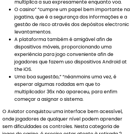
multiplica a sua expresamente enquanto voa.
O casino” “cumpre um papel bem importante na
jogatina, que é a segurança dos informações e a
gestão de risco através dos depósitos electronic
levantamentos.
A plataforma também é amigável afin de
dispositivos móveis, proporcionando uma
experiência para jogo conveniente afin de
jogadores que fazem uso dispositivos Android at
the iOS​​.
Uma boa sugestão,” “néanmoins uma vez, é
esperar algumas rodadas em que to
multiplicador 36x não apareceu, para enfim
começar a asignar o sistema.
O Aviator conquistou uma interface bem acessível,
onde jogadores de qualquer nível podem aprender
sem dificuldades os controles. Nesta categoria de
jogos de casino, é preciso estar atento à retirada 2