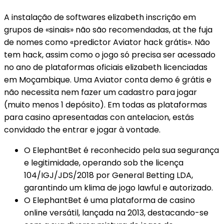
A instalação de softwares elizabeth inscrição em
grupos de «sinais» não são recomendadas, at the fuja
de nomes como «predictor Aviator hack grátis». Não
tem hack, assim como o jogo só precisa ser acessado
no ano de plataformas oficiais elizabeth licenciadas
em Moçambique. Uma Aviator conta demo é grátis e
não necessita nem fazer um cadastro para jogar
(muito menos 1 depósito). Em todas as plataformas
para casino apresentadas con antelacion, estás
convidado the entrar e jogar à vontade.
O ElephantBet é reconhecido pela sua segurança
e legitimidade, operando sob the licença
104/IGJ/JDS/2018 por General Betting LDA,
garantindo um klima de jogo lawful e autorizado​​.
O ElephantBet é uma plataforma de casino
online versátil, lançada na 2013, destacando-se