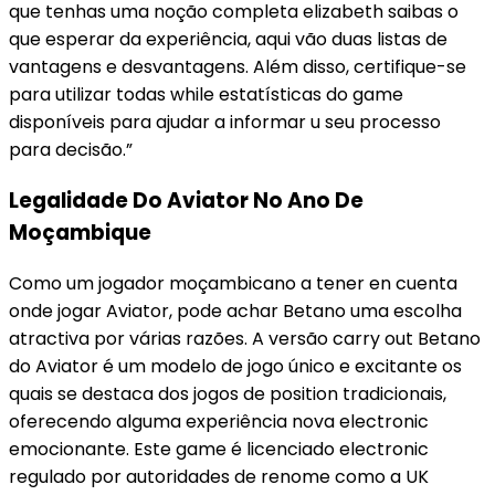
que tenhas uma noção completa elizabeth saibas o
que esperar da experiência, aqui vão duas listas de
vantagens e desvantagens. Além disso, certifique-se
para utilizar todas while estatísticas do game
disponíveis para ajudar a informar u seu processo
para decisão.”
Legalidade Do Aviator No Ano De
Moçambique
Como um jogador moçambicano a tener en cuenta
onde jogar Aviator, pode achar Betano uma escolha
atractiva por várias razões. A versão carry out Betano
do Aviator é um modelo de jogo único e excitante os
quais se destaca dos jogos de position tradicionais,
oferecendo alguma experiência nova electronic
emocionante. Este game é licenciado electronic
regulado por autoridades de renome como a UK