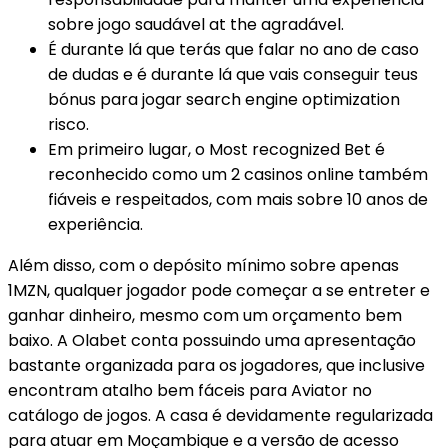
sobre jogo saudável at the agradável.
É durante lá que terás que falar no ano de caso
de dudas e é durante lá que vais conseguir teus
bónus para jogar search engine optimization
risco.
Em primeiro lugar, o Most recognized Bet é
reconhecido como um 2 casinos online também
fiáveis e respeitados, com mais sobre 10 anos de
experiência.
Além disso, com o depósito mínimo sobre apenas
1MZN, qualquer jogador pode começar a se entreter e
ganhar dinheiro, mesmo com um orçamento bem
baixo. A Olabet conta possuindo uma apresentação
bastante organizada para os jogadores, que inclusive
encontram atalho bem fáceis para Aviator no
catálogo de jogos. A casa é devidamente regularizada
para atuar em Moçambique e a versão de acesso