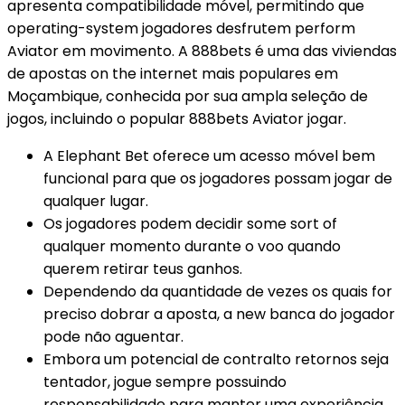
apresenta compatibilidade móvel, permitindo que
operating-system jogadores desfrutem perform
Aviator em movimento​​. A 888bets é uma das viviendas
de apostas on the internet mais populares em
Moçambique, conhecida por sua ampla seleção de
jogos, incluindo o popular 888bets Aviator jogar.
A Elephant Bet oferece um acesso móvel bem
funcional para que os jogadores possam jogar de
qualquer lugar.
Os jogadores podem decidir some sort of
qualquer momento durante o voo quando
querem retirar teus ganhos.
Dependendo da quantidade de vezes os quais for
preciso dobrar a aposta, a new banca do jogador
pode não aguentar.
Embora um potencial de contralto retornos seja
tentador, jogue sempre possuindo
responsabilidade para manter uma experiência