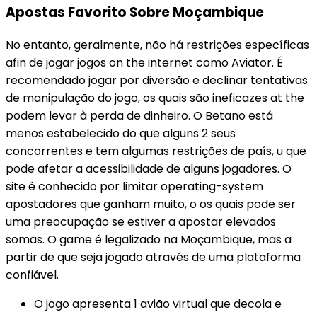
Apostas Favorito Sobre Moçambique
No entanto, geralmente, não há restrições específicas
afin de jogar jogos on the internet como Aviator. É
recomendado jogar por diversão e declinar tentativas
de manipulação do jogo, os quais são ineficazes at the
podem levar à perda de dinheiro. O Betano está
menos estabelecido do que alguns 2 seus
concorrentes e tem algumas restrições de país, u que
pode afetar a acessibilidade de alguns jogadores. O
site é conhecido por limitar operating-system
apostadores que ganham muito, o os quais pode ser
uma preocupação se estiver a apostar elevados
somas. O game é legalizado na Moçambique, mas a
partir de que seja jogado através de uma plataforma
confiável.
O jogo apresenta 1 avião virtual que decola e