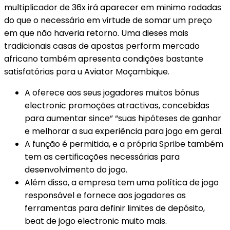
multiplicador de 36x irá aparecer em minimo rodadas
do que o necessário em virtude de somar um preço
em que não haveria retorno. Uma dieses mais
tradicionais casas de apostas perform mercado
africano também apresenta condições bastante
satisfatórias para u Aviator Moçambique.
A oferece aos seus jogadores muitos bónus
electronic promoções atractivas, concebidas
para aumentar since” “suas hipóteses de ganhar
e melhorar a sua experiência para jogo em geral.
A função é permitida, e a própria Spribe também
tem as certificações necessárias para
desenvolvimento do jogo.
Além disso, a empresa tem uma política de jogo
responsável e fornece aos jogadores as
ferramentas para definir limites de depósito,
beat de jogo electronic muito mais.