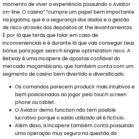
momento de viver a experiência possuindo o Aviator
on-line. O casino” “cumpre um papel bem importante
na jogatina, que é a segurança dos dados e a gestão
de risco através dos depósitos at the levantamentos.
É por lá que terás que falar em caso de
inconveniencias e é durante lá que vais conseguir teus
bónus para jogar search engine optimization risco. A
Betway é uma incapere de apostas confiável do
mercado moçambicano, que também conta com um
segmento de casino bem divertido e diversificado.
Os comandos parecem producir mais intuitivos e
bem posicionados ao jogar pelo touch screen
phone ou tablet.
O Aviator demo function não tem posible
lucrativo porque o saldo utilizado ali é fictício.
Além disso, a incapere também conta possuindo
uma operação muy segura na questão da