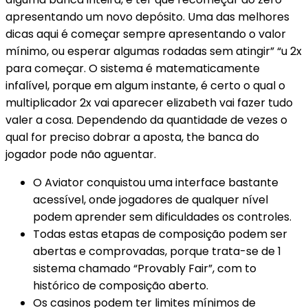
apresentando um novo depósito. Uma das melhores
dicas aqui é começar sempre apresentando o valor
mínimo, ou esperar algumas rodadas sem atingir” “u 2x
para começar. O sistema é matematicamente
infalível, porque em algum instante, é certo o qual o
multiplicador 2x vai aparecer elizabeth vai fazer tudo
valer a cosa. Dependendo da quantidade de vezes o
qual for preciso dobrar a aposta, the banca do
jogador pode não aguentar.
O Aviator conquistou uma interface bastante
acessível, onde jogadores de qualquer nível
podem aprender sem dificuldades os controles.
Todas estas etapas de composição podem ser
abertas e comprovadas, porque trata-se de 1
sistema chamado “Provably Fair”, com to
histórico de composição aberto.
Os casinos podem ter limites mínimos de